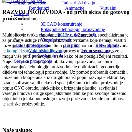
Dizajn proizvoda
Industrijski dizajn
Renderinzi
Animacije
Virtualni
RAZVOJ PROIZVODA - od prvih skica do gotovog
mockup
proizvoda
Konstruiranje
3DCAD konstruiranje
Prilagodba tehnologiji proizvodnje
Izrada tehničke dokumentacije
Multiplico je tvrtka osnovana 2
013. g.
u Zagrebu a specijalizirana je
Virtualni prototip
za pružanje usluge razvoja proizvoda tvrtkama koje nemaju vlastiti
Izrada prototipova
3D print
CNC obrada
razvojni tim ili je njihovom timu potrebna pomoć. Razvoj proizvoda
Vakumsko lijevanje
Termoformiranje
je
kompleksan multidisciplinarni
proces u kojem se etape razvoja
Površinska obrada
mogu više puta ponavljajti, a sve kako bi se postigli željeni rezultati.
Serijska proizvodnja
Naglasak naše usluge je na oblikovanju proizvoda, odabiru
odgovarajuće tehnologije proizvodnje te optimizaciji geometrije
dijelova toj tehnologiji proizvodnje. Uz pomoć probranih domaćih i
inozemnih kooperanata iz drugih branši poput razvoja elektronike,
izrade software-a, ili neke od specijaliziranih tehnika proizvodnje
poput CNC obrade, injekcijskog brizganja plastike, savijanja i
varenja limova i druge specijalizirane tehnike proizvodnje možemo
objediniti cjelokupnu uslugu razvoja proizvoda, izrade prototipova
te serijske proizvodnje.
Naše usluge: