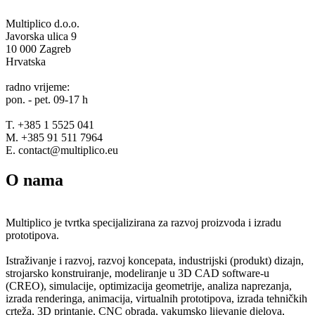
Multiplico d.o.o.
Javorska ulica 9
10 000 Zagreb
Hrvatska
radno vrijeme:
pon. - pet. 09-17 h
T. +385 1 5525 041
M. +385 91 511 7964
E. contact@multiplico.eu
O nama
Multiplico je tvrtka specijalizirana za razvoj proizvoda i izradu
prototipova.
Istraživanje i razvoj, razvoj koncepata, industrijski (produkt) dizajn,
strojarsko konstruiranje, modeliranje u 3D CAD software-u
(CREO), simulacije, optimizacija geometrije, analiza naprezanja,
izrada renderinga, animacija, virtualnih prototipova, izrada tehničkih
crteža, 3D printanje, CNC obrada, vakumsko lijevanje djelova,