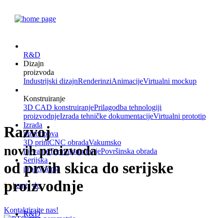
R&D
Dizajn
proizvoda
Industrijski dizajn
Renderinzi
Animacije
Virtualni mockup
Konstruiranje
3D CAD konstruiranje
Prilagodba tehnologiji
proizvodnje
Izrada tehničke dokumentacije
Virtualni prototip
Izrada
Razvoj
prototipova
3D print
CNC obrada
Vakumsko
novih proizvoda
lijevanje
Termoformiranje
Površinska obrada
Serijska
od prvih skica do serijske
proizvodnja
proizvodnje
hr
|
eng
|
de
Kontaktirajte nas!
R&D