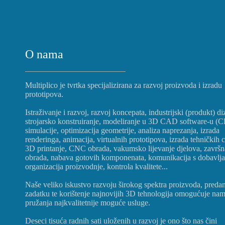
O nama
Multiplico je tvrtka specijalizirana za razvoj proizvoda i izradu
prototipova.
Istraživanje i razvoj, razvoj koncepata, industrijski (produkt) di
strojarsko konstruiranje, modeliranje u 3D CAD software-u (
simulacije, optimizacija geometrije, analiza naprezanja, izrada
renderinga, animacija, virtualnih prototipova, izrada tehničkih c
3D printanje, CNC obrada, vakumsko lijevanje djelova, završn
obrada, nabava gotovih komponenata, komunikacija s dobavlj
organizacija proizvodnje, kontrola kvalitete...
Naše veliko iskustvo razvoju širokog spektra proizvoda, preda
zadatku te korištenje najnovijih 3D tehnologija omogućuje na
pružanja najkvalitetnije moguće usluge.
Deseci tisuća radnih sati uloženih u razvoj je ono što nas čini