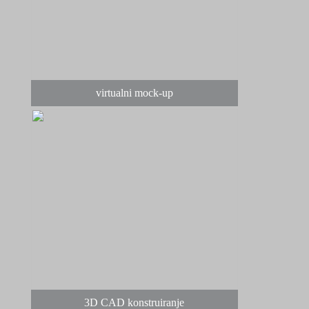
virtualni mock-up
3D CAD konstruiranje