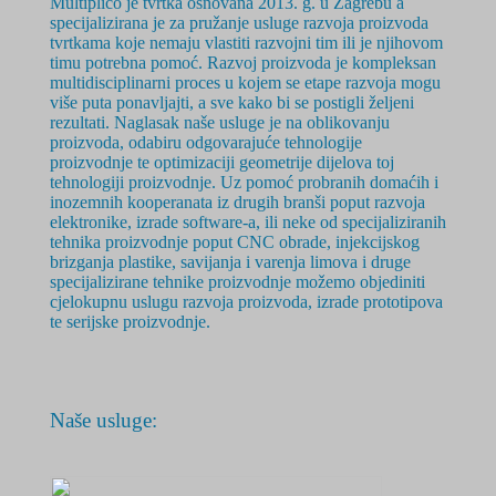
Multiplico je tvrtka osnovana 2
013. g.
u Zagrebu a
specijalizirana je za pružanje usluge razvoja proizvoda
tvrtkama koje nemaju vlastiti razvojni tim ili je njihovom
timu potrebna pomoć. Razvoj proizvoda je
kompleksan
multidisciplinarni
proces u kojem se etape razvoja mogu
više puta ponavljajti, a sve kako bi se postigli željeni
rezultati. Naglasak naše usluge je na oblikovanju
proizvoda, odabiru odgovarajuće tehnologije
proizvodnje te optimizaciji geometrije dijelova toj
tehnologiji proizvodnje. Uz pomoć probranih domaćih i
inozemnih kooperanata iz drugih branši poput razvoja
elektronike, izrade software-a, ili neke od specijaliziranih
tehnika proizvodnje poput CNC obrade, injekcijskog
brizganja plastike, savijanja i varenja limova i druge
specijalizirane tehnike proizvodnje možemo objediniti
cjelokupnu uslugu razvoja proizvoda, izrade prototipova
te serijske proizvodnje.
Naše usluge: