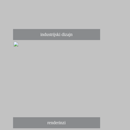
industrijski dizajn
renderinzi