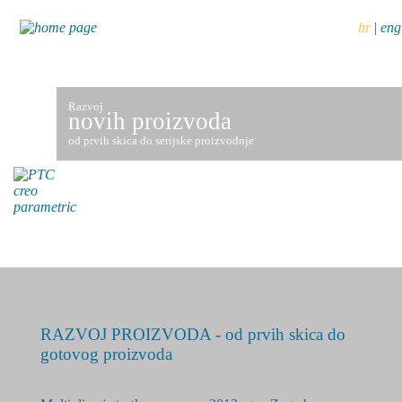
hr
|
eng
Razvoj
novih proizvoda
od prvih skica do serijske proizvodnje
RAZVOJ PROIZVODA - od prvih skica do
gotovog proizvoda