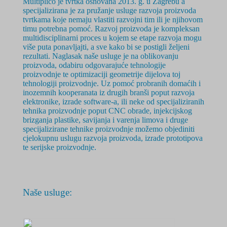
Multiplico je tvrtka osnovana 2
013. g.
u Zagrebu a
specijalizirana je za pružanje usluge razvoja proizvoda
tvrtkama koje nemaju vlastiti razvojni tim ili je njihovom
timu potrebna pomoć. Razvoj proizvoda je
kompleksan
multidisciplinarni
proces u kojem se etape razvoja mogu
više puta ponavljajti, a sve kako bi se postigli željeni
rezultati. Naglasak naše usluge je na oblikovanju
proizvoda, odabiru odgovarajuće tehnologije
proizvodnje te optimizaciji geometrije dijelova toj
tehnologiji proizvodnje. Uz pomoć probranih domaćih i
inozemnih kooperanata iz drugih branši poput razvoja
elektronike, izrade software-a, ili neke od specijaliziranih
tehnika proizvodnje poput CNC obrade, injekcijskog
brizganja plastike, savijanja i varenja limova i druge
specijalizirane tehnike proizvodnje možemo objediniti
cjelokupnu uslugu razvoja proizvoda, izrade prototipova
te serijske proizvodnje.
Naše usluge: