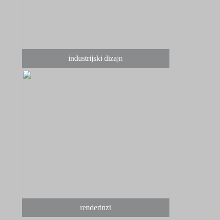
industrijski dizajn
renderinzi