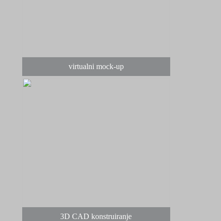
virtualni mock-up
3D CAD konstruiranje