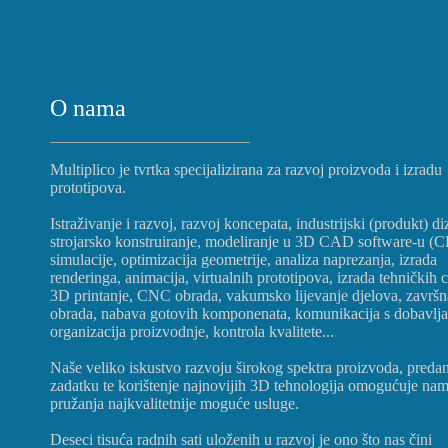
O nama
Multiplico je tvrtka specijalizirana za razvoj proizvoda i izradu
prototipova.
Istraživanje i razvoj, razvoj koncepata, industrijski (produkt) di
strojarsko konstruiranje, modeliranje u 3D CAD software-u (
simulacije, optimizacija geometrije, analiza naprezanja, izrada
renderinga, animacija, virtualnih prototipova, izrada tehničkih c
3D printanje, CNC obrada, vakumsko lijevanje djelova, završn
obrada, nabava gotovih komponenata, komunikacija s dobavlj
organizacija proizvodnje, kontrola kvalitete...
Naše veliko iskustvo razvoju širokog spektra proizvoda, preda
zadatku te korištenje najnovijih 3D tehnologija omogućuje na
pružanja najkvalitetnije moguće usluge.
Deseci tisuća radnih sati uloženih u razvoj je ono što nas čini