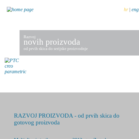
hr
|
eng
Razvoj
novih proizvoda
od prvih skica do serijske proizvodnje
RAZVOJ PROIZVODA - od prvih skica do
gotovog proizvoda