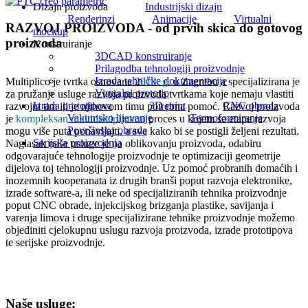
Dizajn proizvoda
Industrijski dizajn
Renderinzi
Animacije
Virtualni
RAZVOJ PROIZVODA - od prvih skica do gotovog
mockup
proizvoda
Konstruiranje
3DCAD konstruiranje
Prilagodba tehnologiji proizvodnje
Izrada tehničke dokumentacije
Multiplico je tvrtka osnovana 2
013. g.
u Zagrebu a specijalizirana je
Virtualni prototip
za pružanje usluge razvoja proizvoda tvrtkama koje nemaju vlastiti
Izrada prototipova
3D print
CNC obrada
razvojni tim ili je njihovom timu potrebna pomoć. Razvoj proizvoda
Vakumsko lijevanje
Termoformiranje
je
kompleksan multidisciplinarni
proces u kojem se etape razvoja
Površinska obrada
mogu više puta ponavljajti, a sve kako bi se postigli željeni rezultati.
Serijska proizvodnja
Naglasak naše usluge je na oblikovanju proizvoda, odabiru
odgovarajuće tehnologije proizvodnje te optimizaciji geometrije
dijelova toj tehnologiji proizvodnje. Uz pomoć probranih domaćih i
inozemnih kooperanata iz drugih branši poput razvoja elektronike,
izrade software-a, ili neke od specijaliziranih tehnika proizvodnje
poput CNC obrade, injekcijskog brizganja plastike, savijanja i
varenja limova i druge specijalizirane tehnike proizvodnje možemo
objediniti cjelokupnu uslugu razvoja proizvoda, izrade prototipova
te serijske proizvodnje.
Naše usluge: