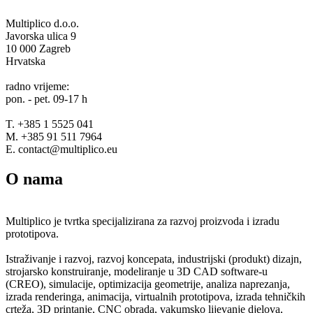
Multiplico d.o.o.
Javorska ulica 9
10 000 Zagreb
Hrvatska
radno vrijeme:
pon. - pet. 09-17 h
T. +385 1 5525 041
M. +385 91 511 7964
E. contact@multiplico.eu
O nama
Multiplico je tvrtka specijalizirana za razvoj proizvoda i izradu
prototipova.
Istraživanje i razvoj, razvoj koncepata, industrijski (produkt) dizajn,
strojarsko konstruiranje, modeliranje u 3D CAD software-u
(CREO), simulacije, optimizacija geometrije, analiza naprezanja,
izrada renderinga, animacija, virtualnih prototipova, izrada tehničkih
crteža, 3D printanje, CNC obrada, vakumsko lijevanje djelova,