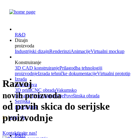
R&D
Dizajn
proizvoda
Industrijski dizajn
Renderinzi
Animacije
Virtualni mockup
Konstruiranje
3D CAD konstruiranje
Prilagodba tehnologiji
proizvodnje
Izrada tehničke dokumentacije
Virtualni prototip
Izrada
Razvoj
prototipova
3D print
CNC obrada
Vakumsko
novih proizvoda
lijevanje
Termoformiranje
Površinska obrada
Serijska
od prvih skica do serijske
proizvodnja
proizvodnje
hr
|
eng
|
de
Kontaktirajte nas!
R&D