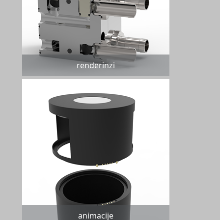
renderinzi
animacije