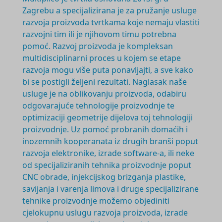
Zagrebu a specijalizirana je za pružanje usluge
razvoja proizvoda tvrtkama koje nemaju vlastiti
razvojni tim ili je njihovom timu potrebna
pomoć. Razvoj proizvoda je
kompleksan
multidisciplinarni
proces u kojem se etape
razvoja mogu više puta ponavljajti, a sve kako
bi se postigli željeni rezultati. Naglasak naše
usluge je na oblikovanju proizvoda, odabiru
odgovarajuće tehnologije proizvodnje te
optimizaciji geometrije dijelova toj tehnologiji
proizvodnje. Uz pomoć probranih domaćih i
inozemnih kooperanata iz drugih branši poput
razvoja elektronike, izrade software-a, ili neke
od specijaliziranih tehnika proizvodnje poput
CNC obrade, injekcijskog brizganja plastike,
savijanja i varenja limova i druge specijalizirane
tehnike proizvodnje možemo objediniti
cjelokupnu uslugu razvoja proizvoda, izrade