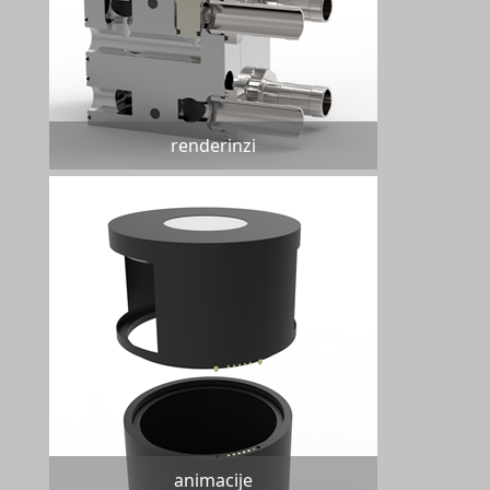
renderinzi
animacije