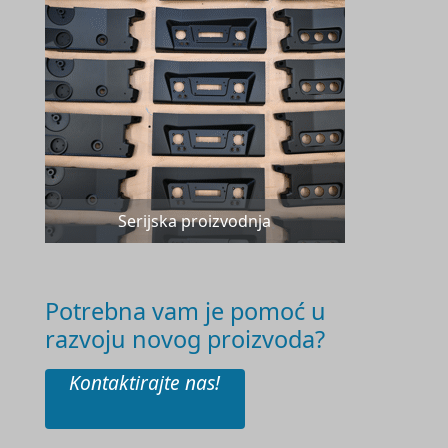
Serijska proizvodnja
Potrebna vam je pomoć u
razvoju novog proizvoda?
Kontaktirajte nas!