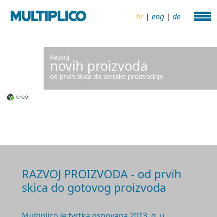
hr
|
eng
|
de
Razvoj
novih proizvoda
od prvih skica do serijske proizvodnje
RAZVOJ PROIZVODA - od prvih
skica do gotovog proizvoda
Multiplico je tvrtka osnovana 2
013. g.
u