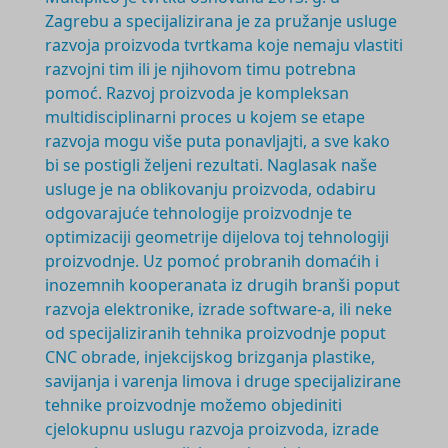
Zagrebu a specijalizirana je za pružanje usluge
razvoja proizvoda tvrtkama koje nemaju vlastiti
razvojni tim ili je njihovom timu potrebna
pomoć. Razvoj proizvoda je
kompleksan
multidisciplinarni
proces u kojem se etape
razvoja mogu više puta ponavljajti, a sve kako
bi se postigli željeni rezultati. Naglasak naše
usluge je na oblikovanju proizvoda, odabiru
odgovarajuće tehnologije proizvodnje te
optimizaciji geometrije dijelova toj tehnologiji
proizvodnje. Uz pomoć probranih domaćih i
inozemnih kooperanata iz drugih branši poput
razvoja elektronike, izrade software-a, ili neke
od specijaliziranih tehnika proizvodnje poput
CNC obrade, injekcijskog brizganja plastike,
savijanja i varenja limova i druge specijalizirane
tehnike proizvodnje možemo objediniti
cjelokupnu uslugu razvoja proizvoda, izrade