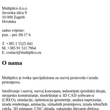
Multiplico d.o.o.
Javorska ulica 9
10 000 Zagreb
Hrvatska
radno vrijeme:
pon. - pet. 09-17 h
T. +385 1 5525 041
M. +385 91 511 7964
E. contact@multiplico.eu
O nama
Multiplico je tvrtka specijalizirana za razvoj proizvoda i izradu
prototipova.
Istraživanje i razvoj, razvoj koncepata, industrijski (produkt) dizajn,
strojarsko konstruiranje, modeliranje u 3D CAD software-u
(CREO), simulacije, optimizacija geometrije, analiza naprezanja,
izrada renderinga, animacija, virtualnih prototipova, izrada tehničkih
crteža, 3D printanje, CNC obrada, vakumsko lijevanje djelova,