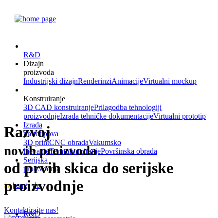
R&D
Dizajn
proizvoda
Industrijski dizajn
Renderinzi
Animacije
Virtualni mockup
Konstruiranje
3D CAD konstruiranje
Prilagodba tehnologiji
proizvodnje
Izrada tehničke dokumentacije
Virtualni prototip
Izrada
Razvoj
prototipova
3D print
CNC obrada
Vakumsko
novih proizvoda
lijevanje
Termoformiranje
Površinska obrada
Serijska
od prvih skica do serijske
proizvodnja
proizvodnje
hr
|
eng
|
de
Kontaktirajte nas!
R&D