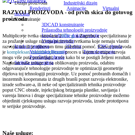
Dizajn proizvoda
Industrijski dizajn
Renderinzi
Animacije
Virtualni
RAZVOJ PROIZVODA - od prvih skica do gotovog
mockup
proizvoda
Konstruiranje
3DCAD konstruiranje
Prilagodba tehnologiji proizvodnje
Izrada tehničke dokumentacije
Multiplico je tvrtka osnovana 2
013. g.
u Zagrebu a specijalizirana je
Virtualni prototip
za pružanje usluge razvoja proizvoda tvrtkama koje nemaju vlastiti
Izrada prototipova
3D print
CNC obrada
razvojni tim ili je njihovom timu potrebna pomoć. Razvoj proizvoda
Vakumsko lijevanje
Termoformiranje
je
kompleksan multidisciplinarni
proces u kojem se etape razvoja
Površinska obrada
mogu više puta ponavljajti, a sve kako bi se postigli željeni rezultati.
Serijska proizvodnja
Naglasak naše usluge je na oblikovanju proizvoda, odabiru
odgovarajuće tehnologije proizvodnje te optimizaciji geometrije
dijelova toj tehnologiji proizvodnje. Uz pomoć probranih domaćih i
inozemnih kooperanata iz drugih branši poput razvoja elektronike,
izrade software-a, ili neke od specijaliziranih tehnika proizvodnje
poput CNC obrade, injekcijskog brizganja plastike, savijanja i
varenja limova i druge specijalizirane tehnike proizvodnje možemo
objediniti cjelokupnu uslugu razvoja proizvoda, izrade prototipova
te serijske proizvodnje.
Naše usluge: