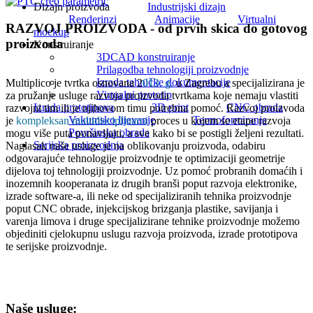
Dizajn proizvoda
Industrijski dizajn
Renderinzi
Animacije
Virtualni
RAZVOJ PROIZVODA - od prvih skica do gotovog
mockup
proizvoda
Konstruiranje
3DCAD konstruiranje
Prilagodba tehnologiji proizvodnje
Izrada tehničke dokumentacije
Multiplico je tvrtka osnovana 2
013. g.
u Zagrebu a specijalizirana je
Virtualni prototip
za pružanje usluge razvoja proizvoda tvrtkama koje nemaju vlastiti
Izrada prototipova
3D print
CNC obrada
razvojni tim ili je njihovom timu potrebna pomoć. Razvoj proizvoda
Vakumsko lijevanje
Termoformiranje
je
kompleksan multidisciplinarni
proces u kojem se etape razvoja
Površinska obrada
mogu više puta ponavljajti, a sve kako bi se postigli željeni rezultati.
Serijska proizvodnja
Naglasak naše usluge je na oblikovanju proizvoda, odabiru
odgovarajuće tehnologije proizvodnje te optimizaciji geometrije
dijelova toj tehnologiji proizvodnje. Uz pomoć probranih domaćih i
inozemnih kooperanata iz drugih branši poput razvoja elektronike,
izrade software-a, ili neke od specijaliziranih tehnika proizvodnje
poput CNC obrade, injekcijskog brizganja plastike, savijanja i
varenja limova i druge specijalizirane tehnike proizvodnje možemo
objediniti cjelokupnu uslugu razvoja proizvoda, izrade prototipova
te serijske proizvodnje.
Naše usluge: