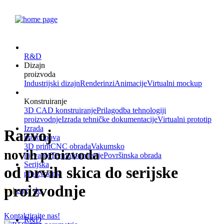
R&D
Dizajn
proizvoda
Industrijski dizajn
Renderinzi
Animacije
Virtualni mockup
Konstruiranje
3D CAD konstruiranje
Prilagodba tehnologiji
proizvodnje
Izrada tehničke dokumentacije
Virtualni prototip
Izrada
Razvoj
prototipova
3D print
CNC obrada
Vakumsko
novih proizvoda
lijevanje
Termoformiranje
Površinska obrada
Serijska
od prvih skica do serijske
proizvodnja
proizvodnje
hr
|
eng
|
de
Kontaktirajte nas!
R&D