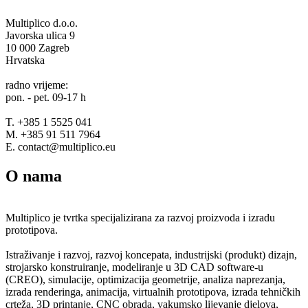
Multiplico d.o.o.
Javorska ulica 9
10 000 Zagreb
Hrvatska
radno vrijeme:
pon. - pet. 09-17 h
T. +385 1 5525 041
M. +385 91 511 7964
E. contact@multiplico.eu
O nama
Multiplico je tvrtka specijalizirana za razvoj proizvoda i izradu
prototipova.
Istraživanje i razvoj, razvoj koncepata, industrijski (produkt) dizajn,
strojarsko konstruiranje, modeliranje u 3D CAD software-u
(CREO), simulacije, optimizacija geometrije, analiza naprezanja,
izrada renderinga, animacija, virtualnih prototipova, izrada tehničkih
crteža, 3D printanje, CNC obrada, vakumsko lijevanje djelova,