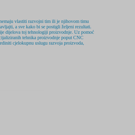
emaju vlastiti razvojni tim ili je njihovom timu
jajti, a sve kako bi se postigli željeni rezultati.
je dijelova toj tehnologiji proizvodnje. Uz pomoć
ecijaliziranih tehnika proizvodnje poput CNC
jediniti cjelokupnu uslugu razvoja proizvoda,