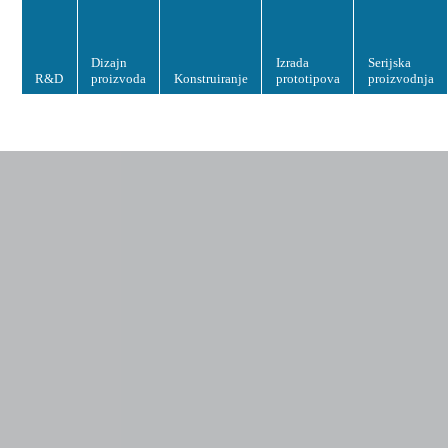
Dizajn
Izrada
Serijska
R&D
proizvoda
Konstruiranje
prototipova
proizvodnja