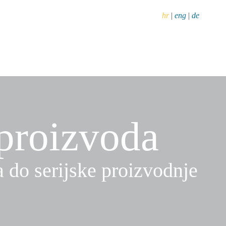
hr
|
eng
|
de
proizvoda
a do serijske proizvodnje