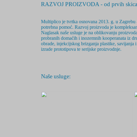
RAZVOJ PROIZVODA - od prvih skica 
Multiplico je tvrtka osnovana 2
013. g.
u Zagrebu a
potrebna pomoć. Razvoj proizvoda je
kompleksan
Naglasak naše usluge je na oblikovanju proizvoda,
probranih domaćih i inozemnih kooperanata iz drug
obrade, injekcijskog brizganja plastike, savijanja
izrade prototipova te serijske proizvodnje.
Naše usluge: