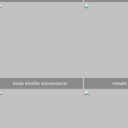
izrada tehničke dokumentacije
virtualni