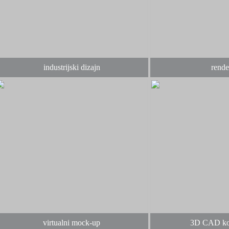
industrijski dizajn
rende
virtualni mock-up
3D CAD kon