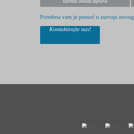
završna obrada dijelova
Potrebna vam je pomoć u razvoju novog
Kontaktirajte nas!