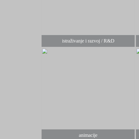
istraživanje i razvoj / R&D
animacije