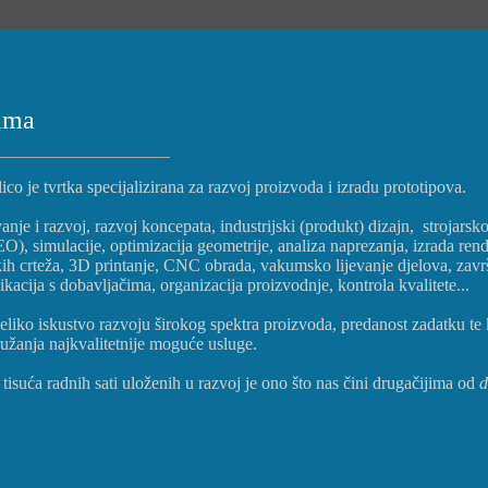
ama
ico je tvrtka specijalizirana za razvoj proizvoda i izradu prototipova.
vanje i razvoj, razvoj koncepata, industrijski (produkt) dizajn, stroja
), simulacije, optimizacija geometrije, analiza naprezanja, izrada rende
kih crteža, 3D printanje, CNC obrada, vakumsko lijevanje djelova, za
acija s dobavljačima, organizacija proizvodnje, kontrola kvalitete...
eliko iskustvo razvoju širokog spektra proizvoda, predanost zadatku te
užanja najkvalitetnije moguće usluge.
tisuća radnih sati uloženih u razvoj je ono što nas čini drugačijima od
d