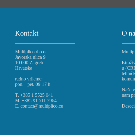
Kontakt
O n
Multiplico d.o.o.
Multipl
Javorska ulica 9
10 000 Zagreb
Istraži
Hrvatska
u (CREO
tehnič
radno vrijeme:
komunik
pon. - pet. 09-17 h
Naše v
T. +385 1 5525 041
nam pr
M. +385 91 511 7964
E. contact@multiplico.eu
Deseci 