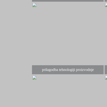
prilagodba tehnologiji proizvodnje