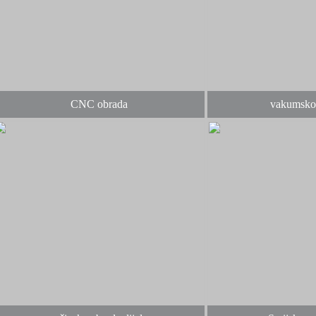
CNC obrada
vakumsko 