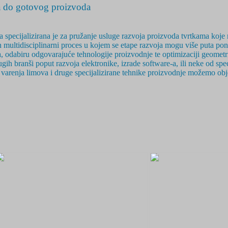
do gotovog proizvoda
 specijalizirana je za pružanje usluge razvoja proizvoda tvrtkama koje n
 multidisciplinarni
proces u kojem se etape razvoja mogu više puta ponavl
 odabiru odgovarajuće tehnologije proizvodnje te optimizaciji geometri
ih branši poput razvoja elektronike, izrade software-a, ili neke od sp
 i varenja limova i druge specijalizirane tehnike proizvodnje možemo ob