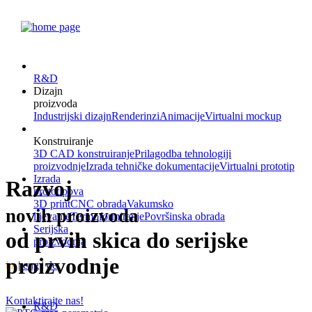
R&D
Dizajn
proizvoda
Industrijski dizajn
Renderinzi
Animacije
Virtualni mockup
Konstruiranje
3D CAD konstruiranje
Prilagodba tehnologiji
proizvodnje
Izrada tehničke dokumentacije
Virtualni prototip
Izrada
Razvoj
prototipova
3D print
CNC obrada
Vakumsko
novih proizvoda
lijevanje
Termoformiranje
Površinska obrada
Serijska
od prvih skica do serijske
proizvodnja
proizvodnje
hr
|
eng
|
de
Kontaktirajte nas!
R&D