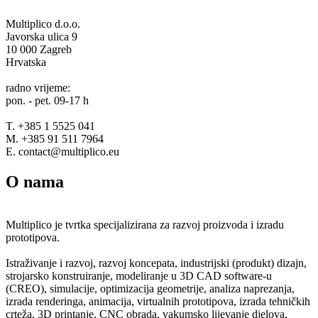
Multiplico d.o.o.
Javorska ulica 9
10 000 Zagreb
Hrvatska
radno vrijeme:
pon. - pet. 09-17 h
T. +385 1 5525 041
M. +385 91 511 7964
E. contact@multiplico.eu
O nama
Multiplico je tvrtka specijalizirana za razvoj proizvoda i izradu
prototipova.
Istraživanje i razvoj, razvoj koncepata, industrijski (produkt) dizajn,
strojarsko konstruiranje, modeliranje u 3D CAD software-u
(CREO), simulacije, optimizacija geometrije, analiza naprezanja,
izrada renderinga, animacija, virtualnih prototipova, izrada tehničkih
crteža, 3D printanje, CNC obrada, vakumsko lijevanje djelova,