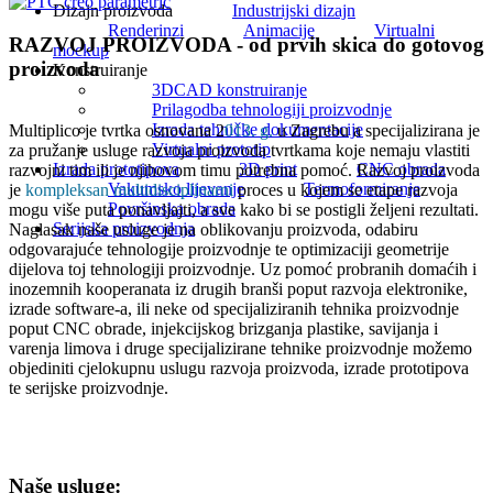
Dizajn proizvoda
Industrijski dizajn
Renderinzi
Animacije
Virtualni
RAZVOJ PROIZVODA - od prvih skica do gotovog
mockup
proizvoda
Konstruiranje
3DCAD konstruiranje
Prilagodba tehnologiji proizvodnje
Izrada tehničke dokumentacije
Multiplico je tvrtka osnovana 2
013. g.
u Zagrebu a specijalizirana je
Virtualni prototip
za pružanje usluge razvoja proizvoda tvrtkama koje nemaju vlastiti
Izrada prototipova
3D print
CNC obrada
razvojni tim ili je njihovom timu potrebna pomoć. Razvoj proizvoda
Vakumsko lijevanje
Termoformiranje
je
kompleksan multidisciplinarni
proces u kojem se etape razvoja
Površinska obrada
mogu više puta ponavljajti, a sve kako bi se postigli željeni rezultati.
Serijska proizvodnja
Naglasak naše usluge je na oblikovanju proizvoda, odabiru
odgovarajuće tehnologije proizvodnje te optimizaciji geometrije
dijelova toj tehnologiji proizvodnje. Uz pomoć probranih domaćih i
inozemnih kooperanata iz drugih branši poput razvoja elektronike,
izrade software-a, ili neke od specijaliziranih tehnika proizvodnje
poput CNC obrade, injekcijskog brizganja plastike, savijanja i
varenja limova i druge specijalizirane tehnike proizvodnje možemo
objediniti cjelokupnu uslugu razvoja proizvoda, izrade prototipova
te serijske proizvodnje.
Naše usluge: