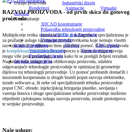
Dizajn proizvoda
Industrijski dizajn
Renderinzi
Animacije
Virtualni
RAZVOJ PROIZVODA - od prvih skica do gotovog
mockup
proizvoda
Konstruiranje
3DCAD konstruiranje
Prilagodba tehnologiji proizvodnje
Izrada tehničke dokumentacije
Multiplico je tvrtka osnovana 2
013. g.
u Zagrebu a specijalizirana je
Virtualni prototip
za pružanje usluge razvoja proizvoda tvrtkama koje nemaju vlastiti
Izrada prototipova
3D print
CNC obrada
razvojni tim ili je njihovom timu potrebna pomoć. Razvoj proizvoda
Vakumsko lijevanje
Termoformiranje
je
kompleksan multidisciplinarni
proces u kojem se etape razvoja
Površinska obrada
mogu više puta ponavljajti, a sve kako bi se postigli željeni rezultati.
Serijska proizvodnja
Naglasak naše usluge je na oblikovanju proizvoda, odabiru
odgovarajuće tehnologije proizvodnje te optimizaciji geometrije
dijelova toj tehnologiji proizvodnje. Uz pomoć probranih domaćih i
inozemnih kooperanata iz drugih branši poput razvoja elektronike,
izrade software-a, ili neke od specijaliziranih tehnika proizvodnje
poput CNC obrade, injekcijskog brizganja plastike, savijanja i
varenja limova i druge specijalizirane tehnike proizvodnje možemo
objediniti cjelokupnu uslugu razvoja proizvoda, izrade prototipova
te serijske proizvodnje.
Naše usluge: