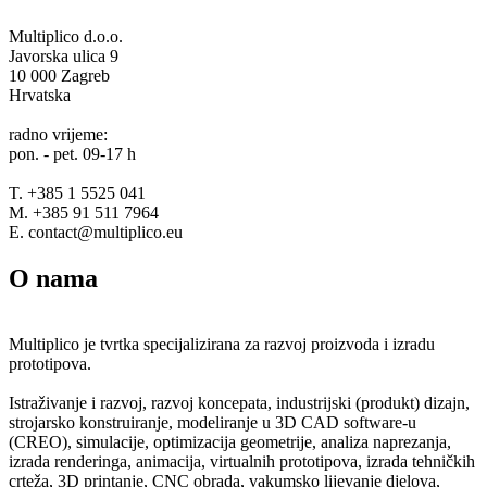
Multiplico d.o.o.
Javorska ulica 9
10 000 Zagreb
Hrvatska
radno vrijeme:
pon. - pet. 09-17 h
T. +385 1 5525 041
M. +385 91 511 7964
E. contact@multiplico.eu
O nama
Multiplico je tvrtka specijalizirana za razvoj proizvoda i izradu
prototipova.
Istraživanje i razvoj, razvoj koncepata, industrijski (produkt) dizajn,
strojarsko konstruiranje, modeliranje u 3D CAD software-u
(CREO), simulacije, optimizacija geometrije, analiza naprezanja,
izrada renderinga, animacija, virtualnih prototipova, izrada tehničkih
crteža, 3D printanje, CNC obrada, vakumsko lijevanje djelova,