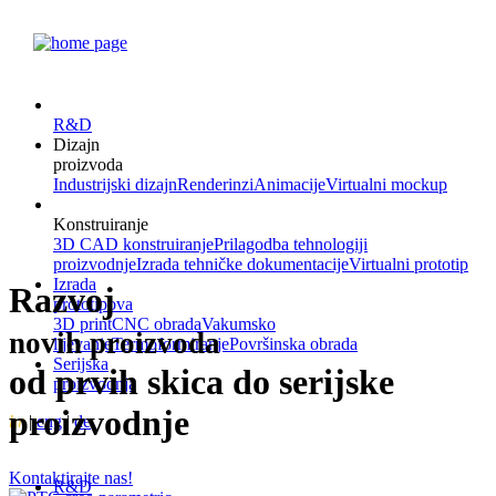
R&D
Dizajn
proizvoda
Industrijski dizajn
Renderinzi
Animacije
Virtualni mockup
Konstruiranje
3D CAD konstruiranje
Prilagodba tehnologiji
proizvodnje
Izrada tehničke dokumentacije
Virtualni prototip
Izrada
Razvoj
prototipova
3D print
CNC obrada
Vakumsko
novih proizvoda
lijevanje
Termoformiranje
Površinska obrada
Serijska
od prvih skica do serijske
proizvodnja
proizvodnje
hr
|
eng
|
de
Kontaktirajte nas!
R&D