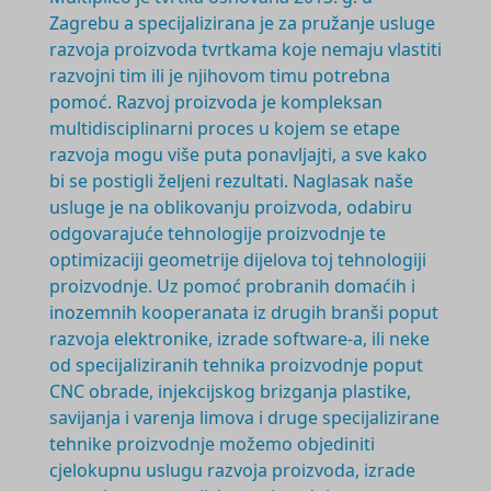
Zagrebu a specijalizirana je za pružanje usluge
razvoja proizvoda tvrtkama koje nemaju vlastiti
razvojni tim ili je njihovom timu potrebna
pomoć. Razvoj proizvoda je
kompleksan
multidisciplinarni
proces u kojem se etape
razvoja mogu više puta ponavljajti, a sve kako
bi se postigli željeni rezultati. Naglasak naše
usluge je na oblikovanju proizvoda, odabiru
odgovarajuće tehnologije proizvodnje te
optimizaciji geometrije dijelova toj tehnologiji
proizvodnje. Uz pomoć probranih domaćih i
inozemnih kooperanata iz drugih branši poput
razvoja elektronike, izrade software-a, ili neke
od specijaliziranih tehnika proizvodnje poput
CNC obrade, injekcijskog brizganja plastike,
savijanja i varenja limova i druge specijalizirane
tehnike proizvodnje možemo objediniti
cjelokupnu uslugu razvoja proizvoda, izrade