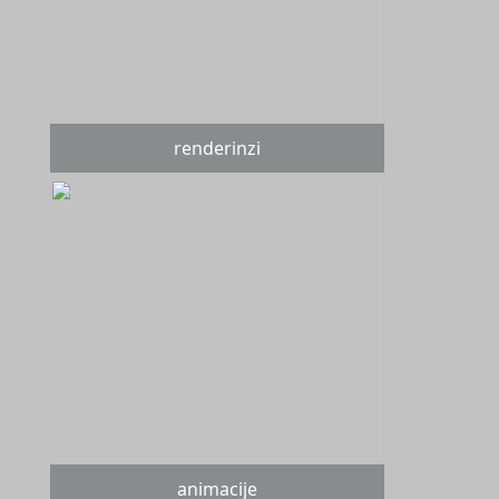
renderinzi
animacije