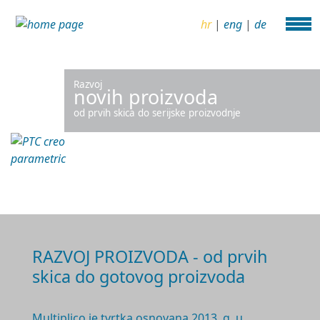
hr
|
eng
|
de
Razvoj
novih proizvoda
od prvih skica do serijske proizvodnje
RAZVOJ PROIZVODA - od prvih
skica do gotovog proizvoda
Multiplico je tvrtka osnovana 2
013. g.
u