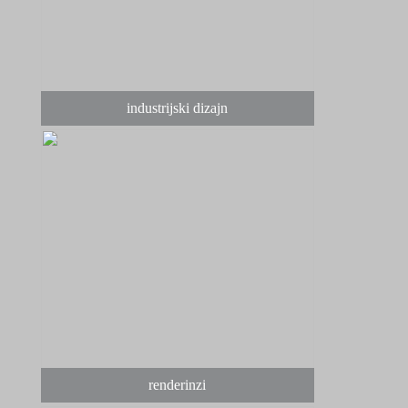
industrijski dizajn
renderinzi