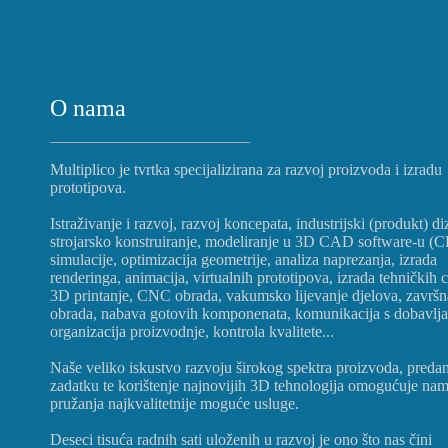
O nama
Multiplico je tvrtka specijalizirana za razvoj proizvoda i izradu
prototipova.
Istraživanje i razvoj, razvoj koncepata, industrijski (produkt) di
strojarsko konstruiranje, modeliranje u 3D CAD software-u (
simulacije, optimizacija geometrije, analiza naprezanja, izrada
renderinga, animacija, virtualnih prototipova, izrada tehničkih c
3D printanje, CNC obrada, vakumsko lijevanje djelova, završn
obrada, nabava gotovih komponenata, komunikacija s dobavlj
organizacija proizvodnje, kontrola kvalitete...
Naše veliko iskustvo razvoju širokog spektra proizvoda, preda
zadatku te korištenje najnovijih 3D tehnologija omogućuje na
pružanja najkvalitetnije moguće usluge.
Deseci tisuća radnih sati uloženih u razvoj je ono što nas čini