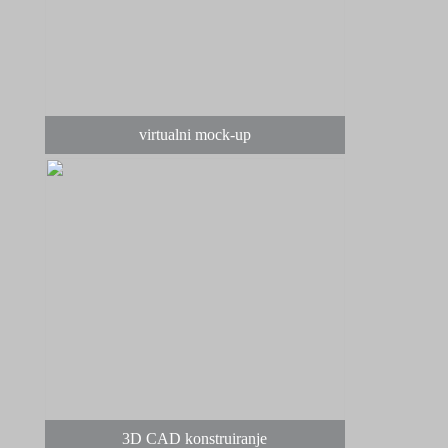
virtualni mock-up
3D CAD konstruiranje