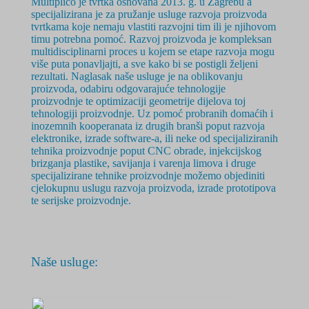
Multiplico je tvrtka osnovana 2
013. g.
u Zagrebu a
specijalizirana je za pružanje usluge razvoja proizvoda
tvrtkama koje nemaju vlastiti razvojni tim ili je njihovom
timu potrebna pomoć. Razvoj proizvoda je
kompleksan
multidisciplinarni
proces u kojem se etape razvoja mogu
više puta ponavljajti, a sve kako bi se postigli željeni
rezultati. Naglasak naše usluge je na oblikovanju
proizvoda, odabiru odgovarajuće tehnologije
proizvodnje te optimizaciji geometrije dijelova toj
tehnologiji proizvodnje. Uz pomoć probranih domaćih i
inozemnih kooperanata iz drugih branši poput razvoja
elektronike, izrade software-a, ili neke od specijaliziranih
tehnika proizvodnje poput CNC obrade, injekcijskog
brizganja plastike, savijanja i varenja limova i druge
specijalizirane tehnike proizvodnje možemo objediniti
cjelokupnu uslugu razvoja proizvoda, izrade prototipova
te serijske proizvodnje.
Naše usluge: