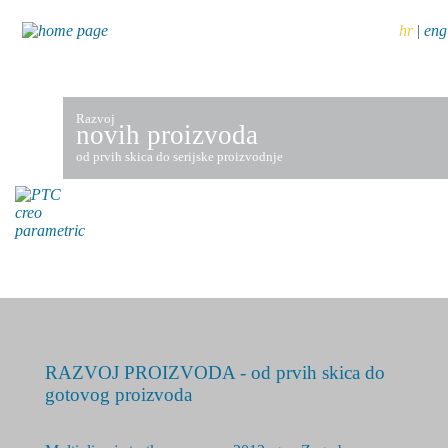
hr
|
eng
Razvoj
novih proizvoda
od prvih skica do serijske proizvodnje
RAZVOJ PROIZVODA - od prvih skica do
gotovog proizvoda