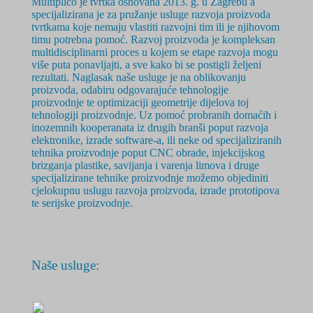
Multiplico je tvrtka osnovana 2
013. g.
u Zagrebu a
specijalizirana je za pružanje usluge razvoja proizvoda
tvrtkama koje nemaju vlastiti razvojni tim ili je njihovom
timu potrebna pomoć. Razvoj proizvoda je
kompleksan
multidisciplinarni
proces u kojem se etape razvoja mogu
više puta ponavljajti, a sve kako bi se postigli željeni
rezultati. Naglasak naše usluge je na oblikovanju
proizvoda, odabiru odgovarajuće tehnologije
proizvodnje te optimizaciji geometrije dijelova toj
tehnologiji proizvodnje. Uz pomoć probranih domaćih i
inozemnih kooperanata iz drugih branši poput razvoja
elektronike, izrade software-a, ili neke od specijaliziranih
tehnika proizvodnje poput CNC obrade, injekcijskog
brizganja plastike, savijanja i varenja limova i druge
specijalizirane tehnike proizvodnje možemo objediniti
cjelokupnu uslugu razvoja proizvoda, izrade prototipova
te serijske proizvodnje.
Naše usluge: