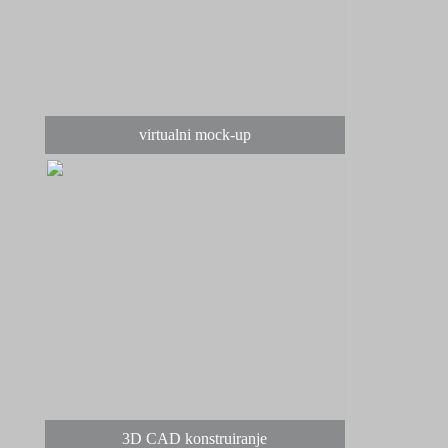
virtualni mock-up
3D CAD konstruiranje