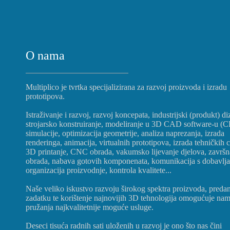
O nama
Multiplico je tvrtka specijalizirana za razvoj proizvoda i izradu
prototipova.
Istraživanje i razvoj, razvoj koncepata, industrijski (produkt) di
strojarsko konstruiranje, modeliranje u 3D CAD software-u (
simulacije, optimizacija geometrije, analiza naprezanja, izrada
renderinga, animacija, virtualnih prototipova, izrada tehničkih c
3D printanje, CNC obrada, vakumsko lijevanje djelova, završn
obrada, nabava gotovih komponenata, komunikacija s dobavlj
organizacija proizvodnje, kontrola kvalitete...
Naše veliko iskustvo razvoju širokog spektra proizvoda, preda
zadatku te korištenje najnovijih 3D tehnologija omogućuje na
pružanja najkvalitetnije moguće usluge.
Deseci tisuća radnih sati uloženih u razvoj je ono što nas čini