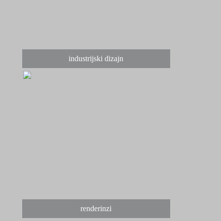
industrijski dizajn
renderinzi