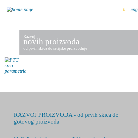
hr
|
eng
Razvoj
novih proizvoda
od prvih skica do serijske proizvodnje
RAZVOJ PROIZVODA - od prvih skica do
gotovog proizvoda