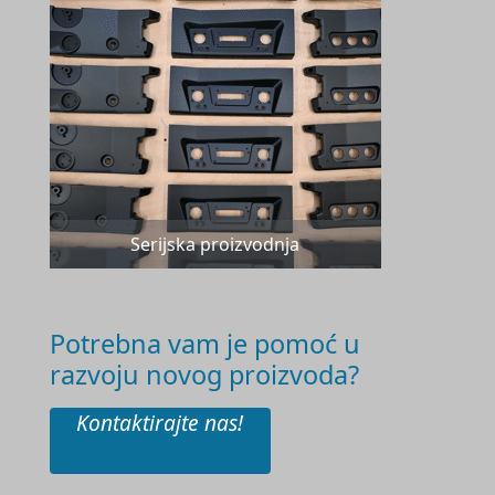
Serijska proizvodnja
Potrebna vam je pomoć u
razvoju novog proizvoda?
Kontaktirajte nas!