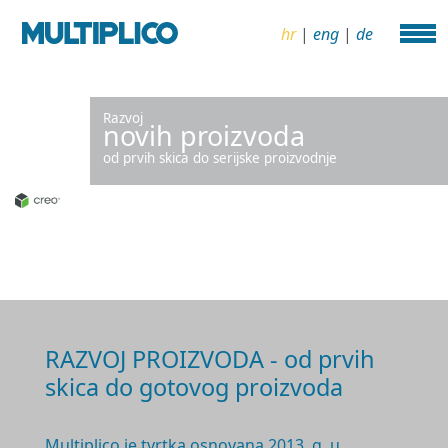
hr
|
eng
|
de
Razvoj
novih proizvoda
od prvih skica do serijske proizvodnje
RAZVOJ PROIZVODA - od prvih
skica do gotovog proizvoda
Multiplico je tvrtka osnovana 2
013. g.
u