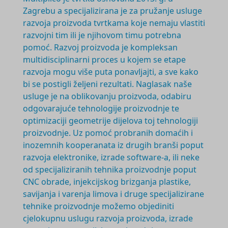
Zagrebu a specijalizirana je za pružanje usluge
razvoja proizvoda tvrtkama koje nemaju vlastiti
razvojni tim ili je njihovom timu potrebna
pomoć. Razvoj proizvoda je
kompleksan
multidisciplinarni
proces u kojem se etape
razvoja mogu više puta ponavljajti, a sve kako
bi se postigli željeni rezultati. Naglasak naše
usluge je na oblikovanju proizvoda, odabiru
odgovarajuće tehnologije proizvodnje te
optimizaciji geometrije dijelova toj tehnologiji
proizvodnje. Uz pomoć probranih domaćih i
inozemnih kooperanata iz drugih branši poput
razvoja elektronike, izrade software-a, ili neke
od specijaliziranih tehnika proizvodnje poput
CNC obrade, injekcijskog brizganja plastike,
savijanja i varenja limova i druge specijalizirane
tehnike proizvodnje možemo objediniti
cjelokupnu uslugu razvoja proizvoda, izrade