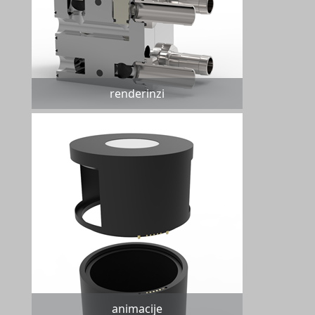
renderinzi
animacije