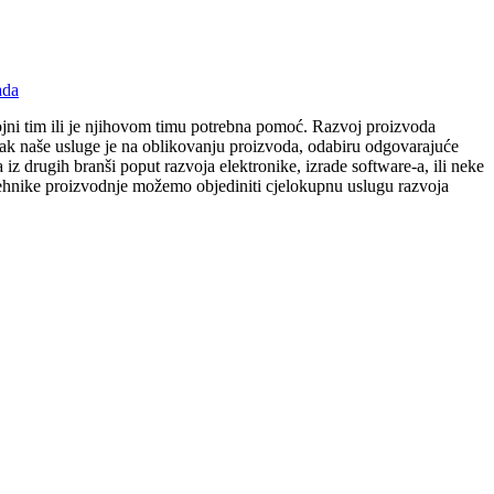
ada
vojni tim ili je njihovom timu potrebna pomoć. Razvoj proizvoda
lasak naše usluge je na oblikovanju proizvoda, odabiru odgovarajuće
z drugih branši poput razvoja elektronike, izrade software-a, ili neke
e tehnike proizvodnje možemo objediniti cjelokupnu uslugu razvoja