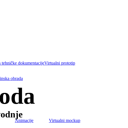
a tehničke dokumentacije
Virtualni prototip
inska obrada
voda
vodnje
Animacije
Virtualni mockup