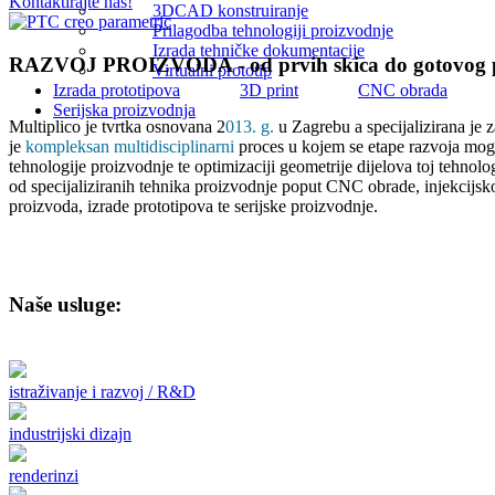
Kontaktirajte nas!
3DCAD konstruiranje
Prilagodba tehnologiji proizvodnje
Izrada tehničke dokumentacije
RAZVOJ PROIZVODA - od prvih skica do gotovog 
Virtualni prototip
Izrada prototipova
3D print
CNC obrada
Serijska proizvodnja
Multiplico je tvrtka osnovana 2
013. g.
u Zagrebu a specijalizirana je
je
kompleksan multidisciplinarni
proces u kojem se etape razvoja mogu 
tehnologije proizvodnje te optimizaciji geometrije dijelova toj tehno
od specijaliziranih tehnika proizvodnje poput CNC obrade, injekcijsko
proizvoda, izrade prototipova te serijske proizvodnje.
Naše usluge:
istraživanje i razvoj / R&D
industrijski dizajn
renderinzi