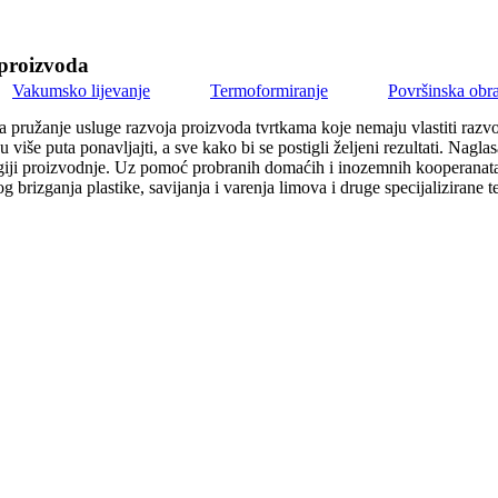
proizvoda
Vakumsko lijevanje
Termoformiranje
Površinska obr
 za pružanje usluge razvoja proizvoda tvrtkama koje nemaju vlastiti raz
više puta ponavljajti, a sve kako bi se postigli željeni rezultati. Nag
logiji proizvodnje. Uz pomoć probranih domaćih i inozemnih kooperanata i
g brizganja plastike, savijanja i varenja limova i druge specijaliziran