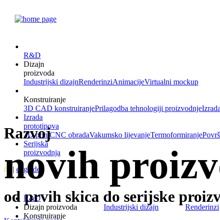
R&D
Dizajn
proizvoda
Industrijski dizajn
Renderinzi
Animacije
Virtualni mockup
Konstruiranje
3D CAD konstruiranje
Prilagodba tehnologiji proizvodnje
Izrad
Izrada
prototipova
Razvoj
3D print
CNC obrada
Vakumsko lijevanje
Termoformiranje
Površ
Serijska
novih proiz
proizvodnja
hr
|
eng
|
de
od prvih skica do serijske proiz
R&D
Dizajn proizvoda
Industrijski dizajn
Renderinzi
Konstruiranje