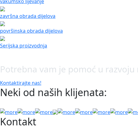
vakumsko lijevanje
završna obrada dijelova
površinska obrada dijelova
Serijska proizvodnja
Potrebna vam je pomoć u razvoju
Kontaktirajte nas!
Neki od naših klijenata:
Kontakt