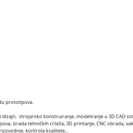
adu prototipova.
kt) dizajn, strojarsko konstruiranje, modeliranje u 3D CAD so
ipova, izrada tehničkih crteža, 3D printanje, CNC obrada, v
izvodnje, kontrola kvalitete...