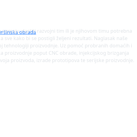
nemaju vlastiti razvojni tim ili je njihovom timu potrebna
vršinska obrada
 sve kako bi se postigli željeni rezultati. Naglasak naše
toj tehnologiji proizvodnje. Uz pomoć probranih domaćih i
ika proizvodnje poput CNC obrade, injekcijskog brizganja
voja proizvoda, izrade prototipova te serijske proizvodnje.