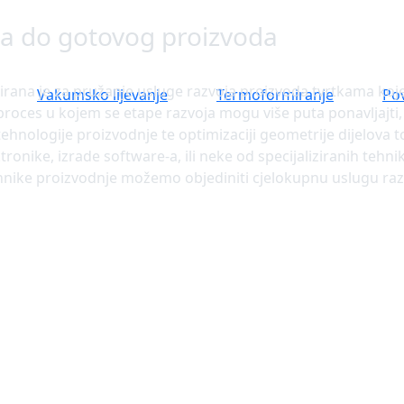
a do gotovog proizvoda
zirana je za pružanje usluge razvoja proizvoda tvrtkama koje 
Vakumsko lijevanje
Termoformiranje
Po
proces u kojem se etape razvoja mogu više puta ponavljajti, a
ehnologije proizvodnje te optimizaciji geometrije dijelova 
onike, izrade software-a, ili neke od specijaliziranih tehn
 tehnike proizvodnje možemo objediniti cjelokupnu uslugu raz