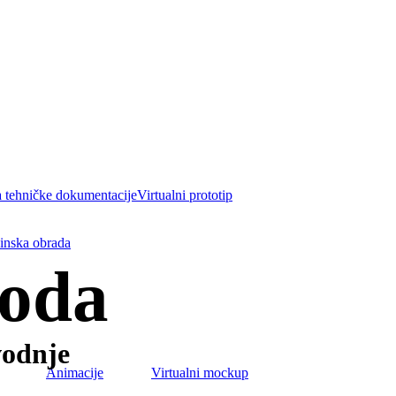
a tehničke dokumentacije
Virtualni prototip
inska obrada
voda
vodnje
Animacije
Virtualni mockup