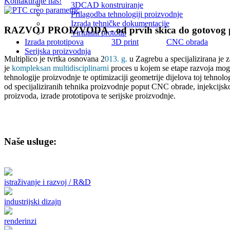
Kontaktirajte nas!
3DCAD konstruiranje
Prilagodba tehnologiji proizvodnje
Izrada tehničke dokumentacije
RAZVOJ PROIZVODA - od prvih skica do gotovog 
Virtualni prototip
Izrada prototipova
3D print
CNC obrada
Serijska proizvodnja
Multiplico je tvrtka osnovana 2
013. g.
u Zagrebu a specijalizirana je
je
kompleksan multidisciplinarni
proces u kojem se etape razvoja mogu 
tehnologije proizvodnje te optimizaciji geometrije dijelova toj tehno
od specijaliziranih tehnika proizvodnje poput CNC obrade, injekcijsko
proizvoda, izrade prototipova te serijske proizvodnje.
Naše usluge:
istraživanje i razvoj / R&D
industrijski dizajn
renderinzi