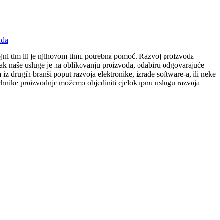
ada
vojni tim ili je njihovom timu potrebna pomoć. Razvoj proizvoda
lasak naše usluge je na oblikovanju proizvoda, odabiru odgovarajuće
z drugih branši poput razvoja elektronike, izrade software-a, ili neke
e tehnike proizvodnje možemo objediniti cjelokupnu uslugu razvoja