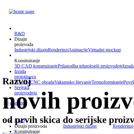
R&D
Dizajn
proizvoda
Industrijski dizajn
Renderinzi
Animacije
Virtualni mockup
Konstruiranje
3D CAD konstruiranje
Prilagodba tehnologiji proizvodnje
Izrad
Izrada
prototipova
Razvoj
3D print
CNC obrada
Vakumsko lijevanje
Termoformiranje
Površ
Serijska
novih proiz
proizvodnja
hr
|
eng
|
de
od prvih skica do serijske proiz
R&D
Dizajn proizvoda
Industrijski dizajn
Renderinzi
Konstruiranje