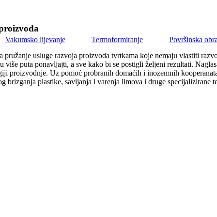
proizvoda
Vakumsko lijevanje
Termoformiranje
Površinska obr
 za pružanje usluge razvoja proizvoda tvrtkama koje nemaju vlastiti raz
više puta ponavljajti, a sve kako bi se postigli željeni rezultati. Nag
logiji proizvodnje. Uz pomoć probranih domaćih i inozemnih kooperanata i
g brizganja plastike, savijanja i varenja limova i druge specijaliziran