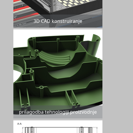
3D CAD konstruiranje
prilagodba tehnologiji proizvodnje