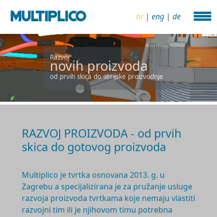
hr
|
eng
|
de
Razvoj
novih proizvoda
od prvih skica do serijske proizvodnje
RAZVOJ PROIZVODA - od prvih
skica do gotovog proizvoda
Multiplico je tvrtka osnovana 2
013. g.
u
Zagrebu a specijalizirana je za pružanje usluge
razvoja proizvoda tvrtkama koje nemaju vlastiti
razvojni tim ili je njihovom timu potrebna