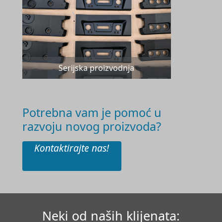
Serijska proizvodnja
Potrebna vam je pomoć u
razvoju novog proizvoda?
Kontaktirajte nas!
Neki od naših klijenata: