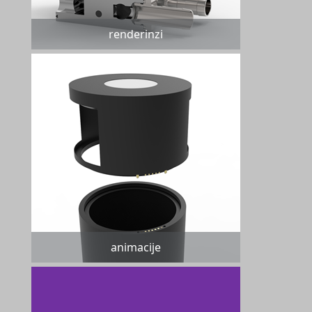
renderinzi
animacije