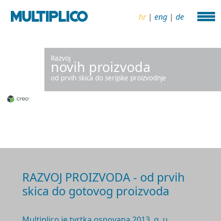
hr
|
eng
|
de
Razvoj
novih proizvoda
od prvih skica do serijske proizvodnje
RAZVOJ PROIZVODA - od prvih
skica do gotovog proizvoda
Multiplico je tvrtka osnovana 2
013. g.
u