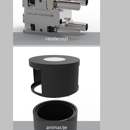
renderinzi
animacije