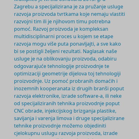
Zagrebu a specijalizirana je za pružanje usluge
razvoja proizvoda tvrtkama koje nemaju vlastiti
razvojni tim ili je njihovom timu potrebna
pomoć. Razvoj proizvoda je
kompleksan
multidisciplinarni
proces u kojem se etape
razvoja mogu više puta ponavljajti, a sve kako
bi se postigli željeni rezultati. Naglasak naše
usluge je na oblikovanju proizvoda, odabiru
odgovarajuće tehnologije proizvodnje te
optimizaciji geometrije dijelova toj tehnologiji
proizvodnje. Uz pomoć probranih domaćih i
inozemnih kooperanata iz drugih branši poput
razvoja elektronike, izrade software-a, ili neke
od specijaliziranih tehnika proizvodnje poput
CNC obrade, injekcijskog brizganja plastike,
savijanja i varenja limova i druge specijalizirane
tehnike proizvodnje možemo objediniti
cjelokupnu uslugu razvoja proizvoda, izrade