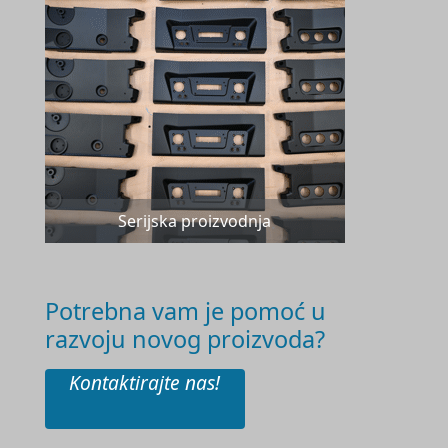
Serijska proizvodnja
Potrebna vam je pomoć u
razvoju novog proizvoda?
Kontaktirajte nas!