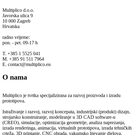
Multiplico d.o.o.
Javorska ulica 9
10 000 Zagreb
Hrvatska
radno vrijeme:
pon. - pet. 09-17 h
T. +385 1 5525 041
M. +385 91 511 7964
E. contact@multiplico.eu
O nama
Multiplico je tvrtka specijalizirana za razvoj proizvoda i izradu
prototipova.
Istraživanje i razvoj, razvoj koncepata, industrijski (produkt) dizajn,
strojarsko konstruiranje, modeliranje u 3D CAD software-u
(CREO), simulacije, optimizacija geometrije, analiza naprezanja,
izrada renderinga, animacija, virtualnih prototipova, izrada tehničkih
crteža, 3D printanje, CNC obrada, vakumsko lijevanje djelova,