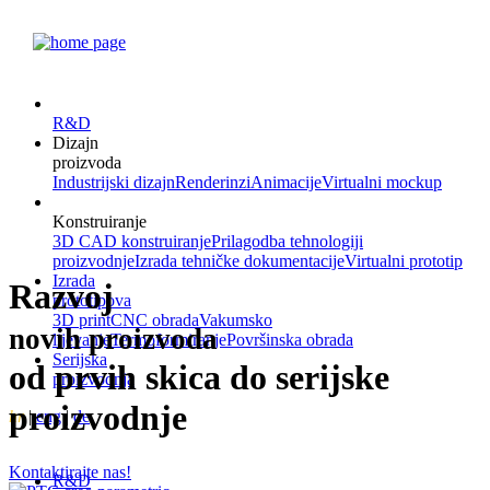
R&D
Dizajn
proizvoda
Industrijski dizajn
Renderinzi
Animacije
Virtualni mockup
Konstruiranje
3D CAD konstruiranje
Prilagodba tehnologiji
proizvodnje
Izrada tehničke dokumentacije
Virtualni prototip
Izrada
Razvoj
prototipova
3D print
CNC obrada
Vakumsko
novih proizvoda
lijevanje
Termoformiranje
Površinska obrada
Serijska
od prvih skica do serijske
proizvodnja
proizvodnje
hr
|
eng
|
de
Kontaktirajte nas!
R&D