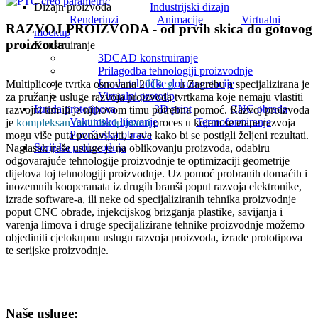
Dizajn proizvoda
Industrijski dizajn
Renderinzi
Animacije
Virtualni
RAZVOJ PROIZVODA - od prvih skica do gotovog
mockup
proizvoda
Konstruiranje
3DCAD konstruiranje
Prilagodba tehnologiji proizvodnje
Izrada tehničke dokumentacije
Multiplico je tvrtka osnovana 2
013. g.
u Zagrebu a specijalizirana je
Virtualni prototip
za pružanje usluge razvoja proizvoda tvrtkama koje nemaju vlastiti
Izrada prototipova
3D print
CNC obrada
razvojni tim ili je njihovom timu potrebna pomoć. Razvoj proizvoda
Vakumsko lijevanje
Termoformiranje
je
kompleksan multidisciplinarni
proces u kojem se etape razvoja
Površinska obrada
mogu više puta ponavljajti, a sve kako bi se postigli željeni rezultati.
Serijska proizvodnja
Naglasak naše usluge je na oblikovanju proizvoda, odabiru
odgovarajuće tehnologije proizvodnje te optimizaciji geometrije
dijelova toj tehnologiji proizvodnje. Uz pomoć probranih domaćih i
inozemnih kooperanata iz drugih branši poput razvoja elektronike,
izrade software-a, ili neke od specijaliziranih tehnika proizvodnje
poput CNC obrade, injekcijskog brizganja plastike, savijanja i
varenja limova i druge specijalizirane tehnike proizvodnje možemo
objediniti cjelokupnu uslugu razvoja proizvoda, izrade prototipova
te serijske proizvodnje.
Naše usluge: