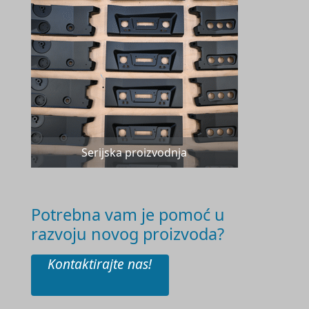
Serijska proizvodnja
Potrebna vam je pomoć u
razvoju novog proizvoda?
Kontaktirajte nas!