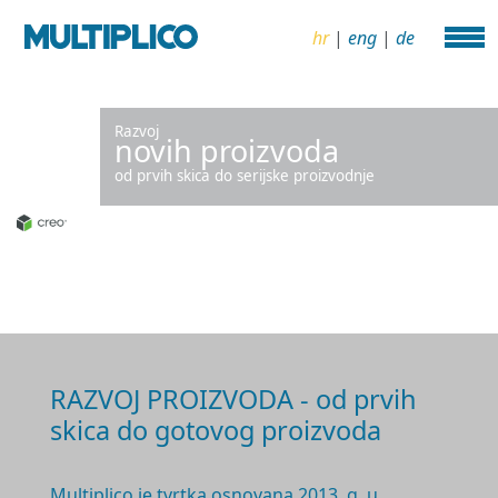
hr
|
eng
|
de
Razvoj
novih proizvoda
od prvih skica do serijske proizvodnje
RAZVOJ PROIZVODA - od prvih
skica do gotovog proizvoda
Multiplico je tvrtka osnovana 2
013. g.
u