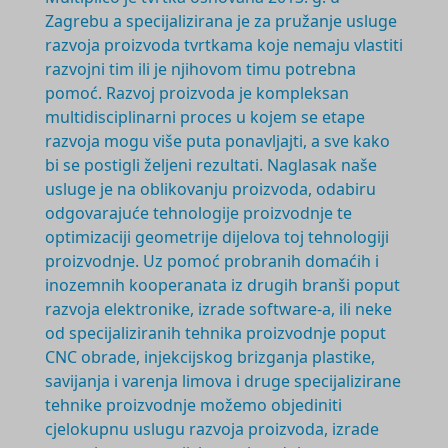
Zagrebu a specijalizirana je za pružanje usluge
razvoja proizvoda tvrtkama koje nemaju vlastiti
razvojni tim ili je njihovom timu potrebna
pomoć. Razvoj proizvoda je
kompleksan
multidisciplinarni
proces u kojem se etape
razvoja mogu više puta ponavljajti, a sve kako
bi se postigli željeni rezultati. Naglasak naše
usluge je na oblikovanju proizvoda, odabiru
odgovarajuće tehnologije proizvodnje te
optimizaciji geometrije dijelova toj tehnologiji
proizvodnje. Uz pomoć probranih domaćih i
inozemnih kooperanata iz drugih branši poput
razvoja elektronike, izrade software-a, ili neke
od specijaliziranih tehnika proizvodnje poput
CNC obrade, injekcijskog brizganja plastike,
savijanja i varenja limova i druge specijalizirane
tehnike proizvodnje možemo objediniti
cjelokupnu uslugu razvoja proizvoda, izrade