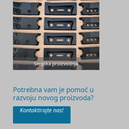
Serijska proizvodnja
Potrebna vam je pomoć u
razvoju novog proizvoda?
Kontaktirajte nas!