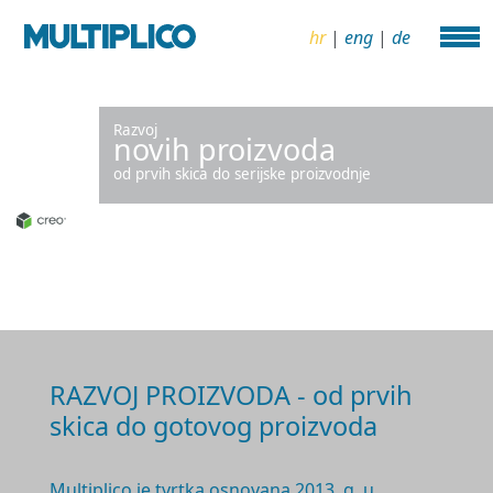
hr
|
eng
|
de
Razvoj
novih proizvoda
od prvih skica do serijske proizvodnje
RAZVOJ PROIZVODA - od prvih
skica do gotovog proizvoda
Multiplico je tvrtka osnovana 2
013. g.
u