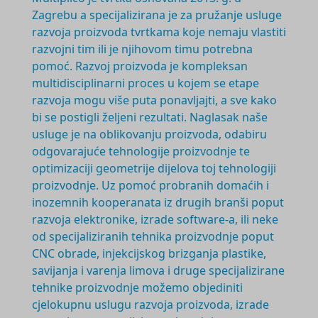
Zagrebu a specijalizirana je za pružanje usluge
razvoja proizvoda tvrtkama koje nemaju vlastiti
razvojni tim ili je njihovom timu potrebna
pomoć. Razvoj proizvoda je
kompleksan
multidisciplinarni
proces u kojem se etape
razvoja mogu više puta ponavljajti, a sve kako
bi se postigli željeni rezultati. Naglasak naše
usluge je na oblikovanju proizvoda, odabiru
odgovarajuće tehnologije proizvodnje te
optimizaciji geometrije dijelova toj tehnologiji
proizvodnje. Uz pomoć probranih domaćih i
inozemnih kooperanata iz drugih branši poput
razvoja elektronike, izrade software-a, ili neke
od specijaliziranih tehnika proizvodnje poput
CNC obrade, injekcijskog brizganja plastike,
savijanja i varenja limova i druge specijalizirane
tehnike proizvodnje možemo objediniti
cjelokupnu uslugu razvoja proizvoda, izrade