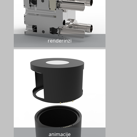
renderinzi
animacije