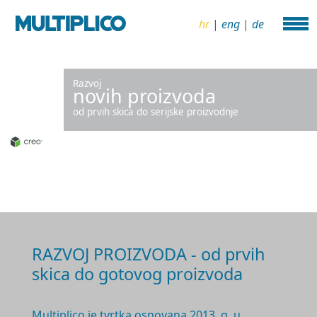
hr
|
eng
|
de
Razvoj
novih proizvoda
od prvih skica do serijske proizvodnje
RAZVOJ PROIZVODA - od prvih
skica do gotovog proizvoda
Multiplico je tvrtka osnovana 2
013. g.
u