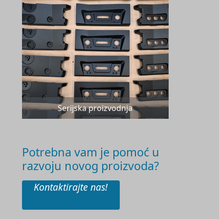
Serijska proizvodnja
Potrebna vam je pomoć u
razvoju novog proizvoda?
Kontaktirajte nas!