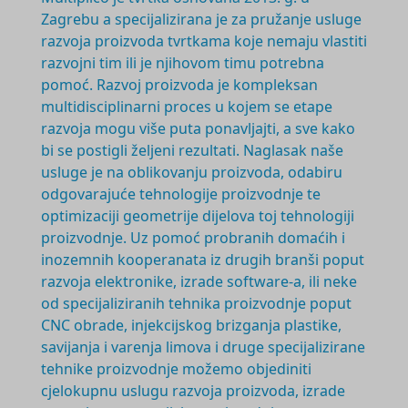
Zagrebu a specijalizirana je za pružanje usluge
razvoja proizvoda tvrtkama koje nemaju vlastiti
razvojni tim ili je njihovom timu potrebna
pomoć. Razvoj proizvoda je
kompleksan
multidisciplinarni
proces u kojem se etape
razvoja mogu više puta ponavljajti, a sve kako
bi se postigli željeni rezultati. Naglasak naše
usluge je na oblikovanju proizvoda, odabiru
odgovarajuće tehnologije proizvodnje te
optimizaciji geometrije dijelova toj tehnologiji
proizvodnje. Uz pomoć probranih domaćih i
inozemnih kooperanata iz drugih branši poput
razvoja elektronike, izrade software-a, ili neke
od specijaliziranih tehnika proizvodnje poput
CNC obrade, injekcijskog brizganja plastike,
savijanja i varenja limova i druge specijalizirane
tehnike proizvodnje možemo objediniti
cjelokupnu uslugu razvoja proizvoda, izrade