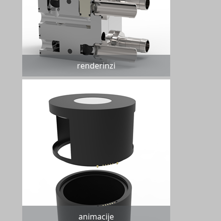
renderinzi
animacije