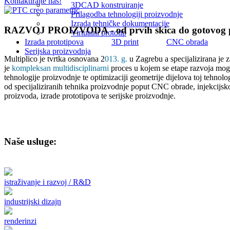
Kontaktirajte nas!
3DCAD konstruiranje
Prilagodba tehnologiji proizvodnje
Izrada tehničke dokumentacije
RAZVOJ PROIZVODA - od prvih skica do gotovog 
Virtualni prototip
Izrada prototipova
3D print
CNC obrada
Serijska proizvodnja
Multiplico je tvrtka osnovana 2
013. g.
u Zagrebu a specijalizirana je
je
kompleksan multidisciplinarni
proces u kojem se etape razvoja mogu 
tehnologije proizvodnje te optimizaciji geometrije dijelova toj tehno
od specijaliziranih tehnika proizvodnje poput CNC obrade, injekcijsko
proizvoda, izrade prototipova te serijske proizvodnje.
Naše usluge:
istraživanje i razvoj / R&D
industrijski dizajn
renderinzi