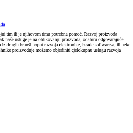
ada
vojni tim ili je njihovom timu potrebna pomoć. Razvoj proizvoda
lasak naše usluge je na oblikovanju proizvoda, odabiru odgovarajuće
z drugih branši poput razvoja elektronike, izrade software-a, ili neke
e tehnike proizvodnje možemo objediniti cjelokupnu uslugu razvoja