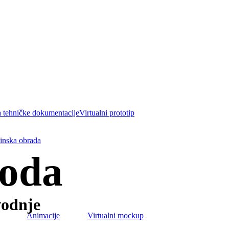
a tehničke dokumentacije
Virtualni prototip
inska obrada
voda
vodnje
Animacije
Virtualni mockup