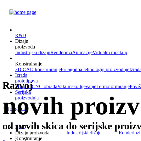
R&D
Dizajn
proizvoda
Industrijski dizajn
Renderinzi
Animacije
Virtualni mockup
Konstruiranje
3D CAD konstruiranje
Prilagodba tehnologiji proizvodnje
Izrad
Izrada
prototipova
Razvoj
3D print
CNC obrada
Vakumsko lijevanje
Termoformiranje
Površ
Serijska
novih proiz
proizvodnja
hr
|
eng
|
de
od prvih skica do serijske proiz
R&D
Dizajn proizvoda
Industrijski dizajn
Renderinzi
Konstruiranje