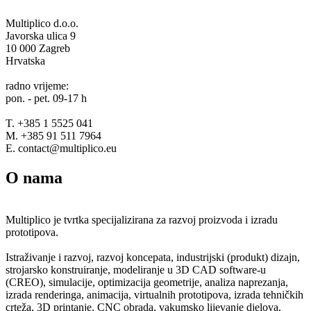
Multiplico d.o.o.
Javorska ulica 9
10 000 Zagreb
Hrvatska
radno vrijeme:
pon. - pet. 09-17 h
T. +385 1 5525 041
M. +385 91 511 7964
E. contact@multiplico.eu
O nama
Multiplico je tvrtka specijalizirana za razvoj proizvoda i izradu
prototipova.
Istraživanje i razvoj, razvoj koncepata, industrijski (produkt) dizajn,
strojarsko konstruiranje, modeliranje u 3D CAD software-u
(CREO), simulacije, optimizacija geometrije, analiza naprezanja,
izrada renderinga, animacija, virtualnih prototipova, izrada tehničkih
crteža, 3D printanje, CNC obrada, vakumsko lijevanje djelova,