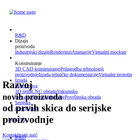
R&D
Dizajn
proizvoda
Industrijski dizajn
Renderinzi
Animacije
Virtualni mockup
Konstruiranje
3D CAD konstruiranje
Prilagodba tehnologiji
proizvodnje
Izrada tehničke dokumentacije
Virtualni prototip
Izrada
Razvoj
prototipova
3D print
CNC obrada
Vakumsko
novih proizvoda
lijevanje
Termoformiranje
Površinska obrada
Serijska
od prvih skica do serijske
proizvodnja
proizvodnje
hr
|
eng
|
de
Kontaktirajte nas!
R&D