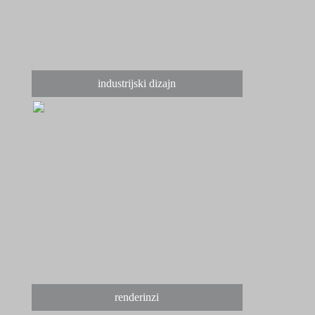
industrijski dizajn
renderinzi