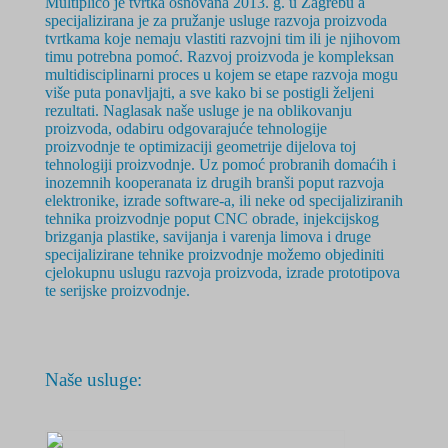
Multiplico je tvrtka osnovana 2
013. g.
u Zagrebu a
specijalizirana je za pružanje usluge razvoja proizvoda
tvrtkama koje nemaju vlastiti razvojni tim ili je njihovom
timu potrebna pomoć. Razvoj proizvoda je
kompleksan
multidisciplinarni
proces u kojem se etape razvoja mogu
više puta ponavljajti, a sve kako bi se postigli željeni
rezultati. Naglasak naše usluge je na oblikovanju
proizvoda, odabiru odgovarajuće tehnologije
proizvodnje te optimizaciji geometrije dijelova toj
tehnologiji proizvodnje. Uz pomoć probranih domaćih i
inozemnih kooperanata iz drugih branši poput razvoja
elektronike, izrade software-a, ili neke od specijaliziranih
tehnika proizvodnje poput CNC obrade, injekcijskog
brizganja plastike, savijanja i varenja limova i druge
specijalizirane tehnike proizvodnje možemo objediniti
cjelokupnu uslugu razvoja proizvoda, izrade prototipova
te serijske proizvodnje.
Naše usluge: