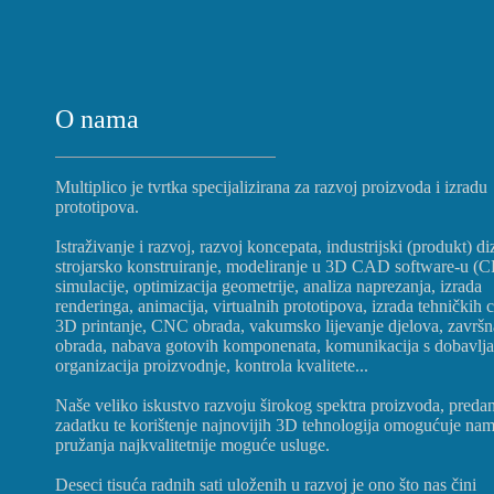
O nama
Multiplico je tvrtka specijalizirana za razvoj proizvoda i izradu
prototipova.
Istraživanje i razvoj, razvoj koncepata, industrijski (produkt) di
strojarsko konstruiranje, modeliranje u 3D CAD software-u (
simulacije, optimizacija geometrije, analiza naprezanja, izrada
renderinga, animacija, virtualnih prototipova, izrada tehničkih c
3D printanje, CNC obrada, vakumsko lijevanje djelova, završn
obrada, nabava gotovih komponenata, komunikacija s dobavlj
organizacija proizvodnje, kontrola kvalitete...
Naše veliko iskustvo razvoju širokog spektra proizvoda, preda
zadatku te korištenje najnovijih 3D tehnologija omogućuje na
pružanja najkvalitetnije moguće usluge.
Deseci tisuća radnih sati uloženih u razvoj je ono što nas čini