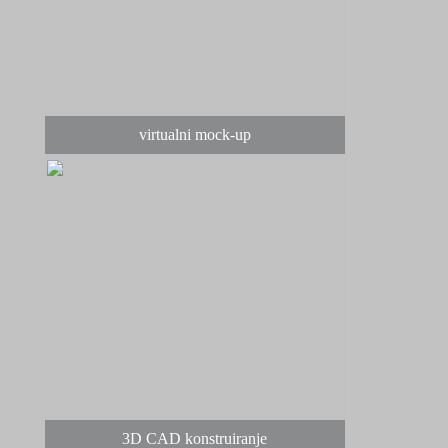
virtualni mock-up
3D CAD konstruiranje