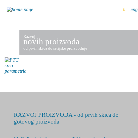
hr
|
eng
Razvoj
novih proizvoda
od prvih skica do serijske proizvodnje
RAZVOJ PROIZVODA - od prvih skica do
gotovog proizvoda