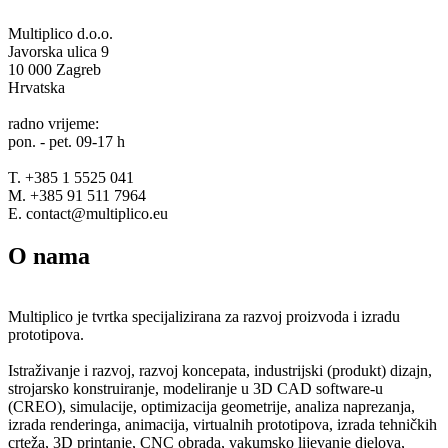
Multiplico d.o.o.
Javorska ulica 9
10 000 Zagreb
Hrvatska
radno vrijeme:
pon. - pet. 09-17 h
T. +385 1 5525 041
M. +385 91 511 7964
E. contact@multiplico.eu
O nama
Multiplico je tvrtka specijalizirana za razvoj proizvoda i izradu
prototipova.
Istraživanje i razvoj, razvoj koncepata, industrijski (produkt) dizajn,
strojarsko konstruiranje, modeliranje u 3D CAD software-u
(CREO), simulacije, optimizacija geometrije, analiza naprezanja,
izrada renderinga, animacija, virtualnih prototipova, izrada tehničkih
crteža, 3D printanje, CNC obrada, vakumsko lijevanje djelova,