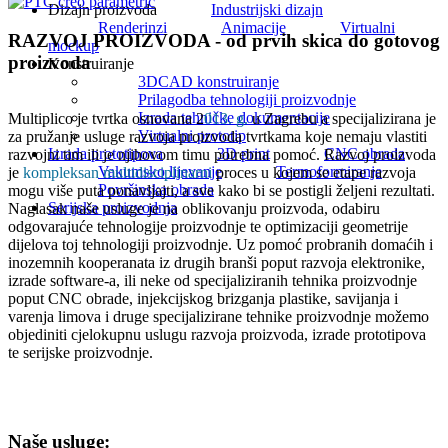
Dizajn proizvoda
Industrijski dizajn
Renderinzi
Animacije
Virtualni
RAZVOJ PROIZVODA - od prvih skica do gotovog
mockup
proizvoda
Konstruiranje
3DCAD konstruiranje
Prilagodba tehnologiji proizvodnje
Izrada tehničke dokumentacije
Multiplico je tvrtka osnovana 2
013. g.
u Zagrebu a specijalizirana je
Virtualni prototip
za pružanje usluge razvoja proizvoda tvrtkama koje nemaju vlastiti
Izrada prototipova
3D print
CNC obrada
razvojni tim ili je njihovom timu potrebna pomoć. Razvoj proizvoda
Vakumsko lijevanje
Termoformiranje
je
kompleksan multidisciplinarni
proces u kojem se etape razvoja
Površinska obrada
mogu više puta ponavljajti, a sve kako bi se postigli željeni rezultati.
Serijska proizvodnja
Naglasak naše usluge je na oblikovanju proizvoda, odabiru
odgovarajuće tehnologije proizvodnje te optimizaciji geometrije
dijelova toj tehnologiji proizvodnje. Uz pomoć probranih domaćih i
inozemnih kooperanata iz drugih branši poput razvoja elektronike,
izrade software-a, ili neke od specijaliziranih tehnika proizvodnje
poput CNC obrade, injekcijskog brizganja plastike, savijanja i
varenja limova i druge specijalizirane tehnike proizvodnje možemo
objediniti cjelokupnu uslugu razvoja proizvoda, izrade prototipova
te serijske proizvodnje.
Naše usluge: