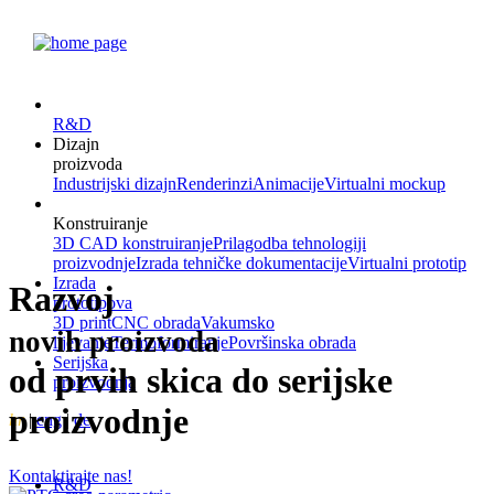
R&D
Dizajn
proizvoda
Industrijski dizajn
Renderinzi
Animacije
Virtualni mockup
Konstruiranje
3D CAD konstruiranje
Prilagodba tehnologiji
proizvodnje
Izrada tehničke dokumentacije
Virtualni prototip
Izrada
Razvoj
prototipova
3D print
CNC obrada
Vakumsko
novih proizvoda
lijevanje
Termoformiranje
Površinska obrada
Serijska
od prvih skica do serijske
proizvodnja
proizvodnje
hr
|
eng
|
de
Kontaktirajte nas!
R&D