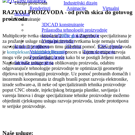
Dizajn proizvoda
Industrijski dizajn
Renderinzi
Animacije
Virtualni
RAZVOJ PROIZVODA - od prvih skica do gotovog
mockup
proizvoda
Konstruiranje
3DCAD konstruiranje
Prilagodba tehnologiji proizvodnje
Izrada tehničke dokumentacije
Multiplico je tvrtka osnovana 2
013. g.
u Zagrebu a specijalizirana je
Virtualni prototip
za pružanje usluge razvoja proizvoda tvrtkama koje nemaju vlastiti
Izrada prototipova
3D print
CNC obrada
razvojni tim ili je njihovom timu potrebna pomoć. Razvoj proizvoda
Vakumsko lijevanje
Termoformiranje
je
kompleksan multidisciplinarni
proces u kojem se etape razvoja
Površinska obrada
mogu više puta ponavljajti, a sve kako bi se postigli željeni rezultati.
Serijska proizvodnja
Naglasak naše usluge je na oblikovanju proizvoda, odabiru
odgovarajuće tehnologije proizvodnje te optimizaciji geometrije
dijelova toj tehnologiji proizvodnje. Uz pomoć probranih domaćih i
inozemnih kooperanata iz drugih branši poput razvoja elektronike,
izrade software-a, ili neke od specijaliziranih tehnika proizvodnje
poput CNC obrade, injekcijskog brizganja plastike, savijanja i
varenja limova i druge specijalizirane tehnike proizvodnje možemo
objediniti cjelokupnu uslugu razvoja proizvoda, izrade prototipova
te serijske proizvodnje.
Naše usluge: