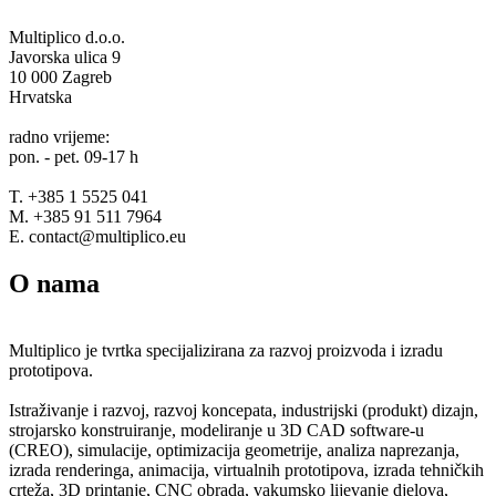
Multiplico d.o.o.
Javorska ulica 9
10 000 Zagreb
Hrvatska
radno vrijeme:
pon. - pet. 09-17 h
T. +385 1 5525 041
M. +385 91 511 7964
E. contact@multiplico.eu
O nama
Multiplico je tvrtka specijalizirana za razvoj proizvoda i izradu
prototipova.
Istraživanje i razvoj, razvoj koncepata, industrijski (produkt) dizajn,
strojarsko konstruiranje, modeliranje u 3D CAD software-u
(CREO), simulacije, optimizacija geometrije, analiza naprezanja,
izrada renderinga, animacija, virtualnih prototipova, izrada tehničkih
crteža, 3D printanje, CNC obrada, vakumsko lijevanje djelova,