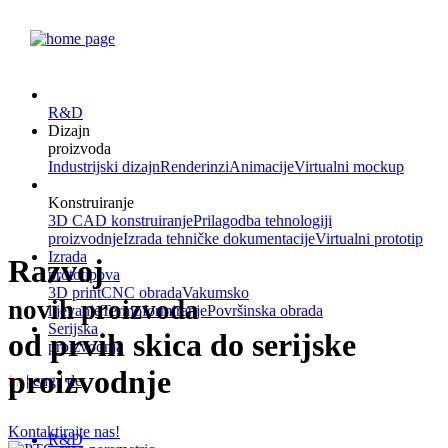
R&D
Dizajn
proizvoda
Industrijski dizajn
Renderinzi
Animacije
Virtualni mockup
Konstruiranje
3D CAD konstruiranje
Prilagodba tehnologiji
proizvodnje
Izrada tehničke dokumentacije
Virtualni prototip
Izrada
Razvoj
prototipova
3D print
CNC obrada
Vakumsko
novih proizvoda
lijevanje
Termoformiranje
Površinska obrada
Serijska
od prvih skica do serijske
proizvodnja
proizvodnje
hr
|
eng
|
de
Kontaktirajte nas!
R&D