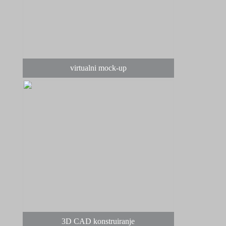
virtualni mock-up
3D CAD konstruiranje