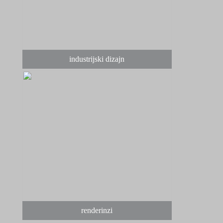
industrijski dizajn
renderinzi