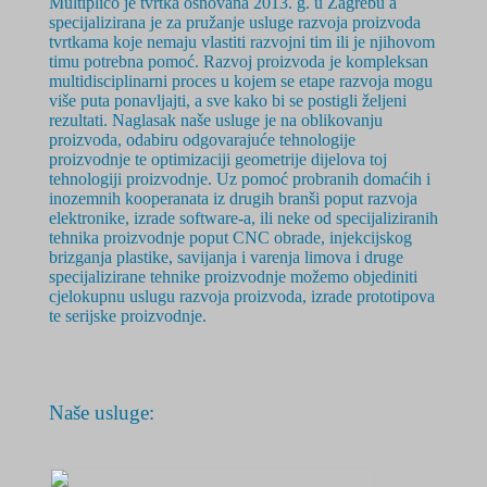
Multiplico je tvrtka osnovana 2
013. g.
u Zagrebu a
specijalizirana je za pružanje usluge razvoja proizvoda
tvrtkama koje nemaju vlastiti razvojni tim ili je njihovom
timu potrebna pomoć. Razvoj proizvoda je
kompleksan
multidisciplinarni
proces u kojem se etape razvoja mogu
više puta ponavljajti, a sve kako bi se postigli željeni
rezultati. Naglasak naše usluge je na oblikovanju
proizvoda, odabiru odgovarajuće tehnologije
proizvodnje te optimizaciji geometrije dijelova toj
tehnologiji proizvodnje. Uz pomoć probranih domaćih i
inozemnih kooperanata iz drugih branši poput razvoja
elektronike, izrade software-a, ili neke od specijaliziranih
tehnika proizvodnje poput CNC obrade, injekcijskog
brizganja plastike, savijanja i varenja limova i druge
specijalizirane tehnike proizvodnje možemo objediniti
cjelokupnu uslugu razvoja proizvoda, izrade prototipova
te serijske proizvodnje.
Naše usluge: