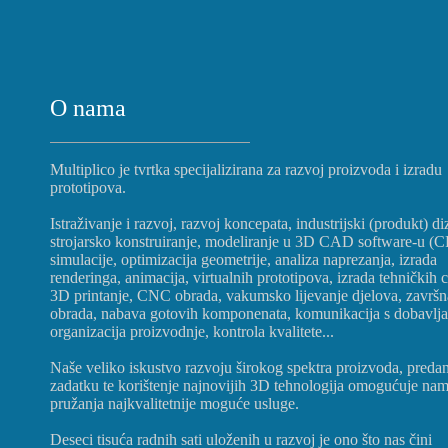
O nama
Multiplico je tvrtka specijalizirana za razvoj proizvoda i izradu
prototipova.
Istraživanje i razvoj, razvoj koncepata, industrijski (produkt) di
strojarsko konstruiranje, modeliranje u 3D CAD software-u (
simulacije, optimizacija geometrije, analiza naprezanja, izrada
renderinga, animacija, virtualnih prototipova, izrada tehničkih c
3D printanje, CNC obrada, vakumsko lijevanje djelova, završn
obrada, nabava gotovih komponenata, komunikacija s dobavlj
organizacija proizvodnje, kontrola kvalitete...
Naše veliko iskustvo razvoju širokog spektra proizvoda, preda
zadatku te korištenje najnovijih 3D tehnologija omogućuje na
pružanja najkvalitetnije moguće usluge.
Deseci tisuća radnih sati uloženih u razvoj je ono što nas čini