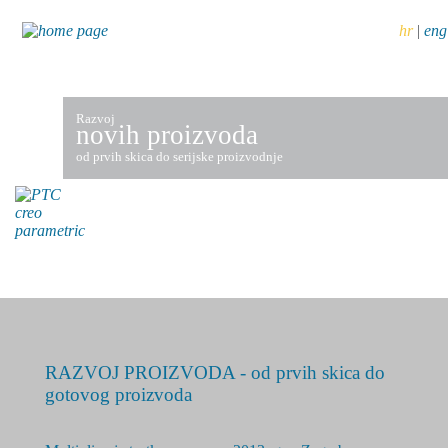
hr
|
eng
Razvoj
novih proizvoda
od prvih skica do serijske proizvodnje
RAZVOJ PROIZVODA - od prvih skica do
gotovog proizvoda