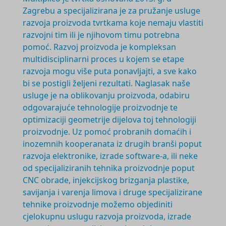
Zagrebu a specijalizirana je za pružanje usluge
razvoja proizvoda tvrtkama koje nemaju vlastiti
razvojni tim ili je njihovom timu potrebna
pomoć. Razvoj proizvoda je
kompleksan
multidisciplinarni
proces u kojem se etape
razvoja mogu više puta ponavljajti, a sve kako
bi se postigli željeni rezultati. Naglasak naše
usluge je na oblikovanju proizvoda, odabiru
odgovarajuće tehnologije proizvodnje te
optimizaciji geometrije dijelova toj tehnologiji
proizvodnje. Uz pomoć probranih domaćih i
inozemnih kooperanata iz drugih branši poput
razvoja elektronike, izrade software-a, ili neke
od specijaliziranih tehnika proizvodnje poput
CNC obrade, injekcijskog brizganja plastike,
savijanja i varenja limova i druge specijalizirane
tehnike proizvodnje možemo objediniti
cjelokupnu uslugu razvoja proizvoda, izrade