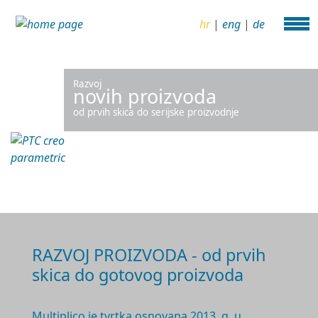
hr
|
eng
|
de
Razvoj
novih proizvoda
od prvih skica do serijske proizvodnje
RAZVOJ PROIZVODA - od prvih
skica do gotovog proizvoda
Multiplico je tvrtka osnovana 2
013. g.
u