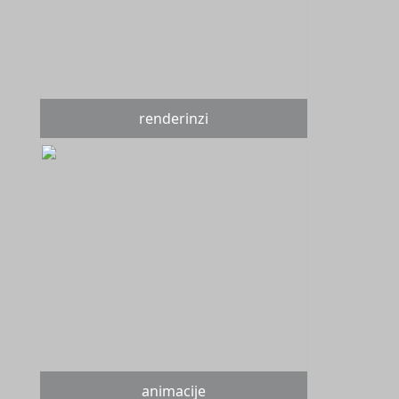
renderinzi
animacije