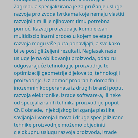
Zagrebu a specijalizirana je za pružanje usluge
razvoja proizvoda tvrtkama koje nemaju vlastiti
razvojni tim ili je njihovom timu potrebna
pomoć. Razvoj proizvoda je
kompleksan
multidisciplinarni
proces u kojem se etape
razvoja mogu više puta ponavljajti, a sve kako
bi se postigli željeni rezultati. Naglasak naše
usluge je na oblikovanju proizvoda, odabiru
odgovarajuće tehnologije proizvodnje te
optimizaciji geometrije dijelova toj tehnologiji
proizvodnje. Uz pomoć probranih domaćih i
inozemnih kooperanata iz drugih branši poput
razvoja elektronike, izrade software-a, ili neke
od specijaliziranih tehnika proizvodnje poput
CNC obrade, injekcijskog brizganja plastike,
savijanja i varenja limova i druge specijalizirane
tehnike proizvodnje možemo objediniti
cjelokupnu uslugu razvoja proizvoda, izrade