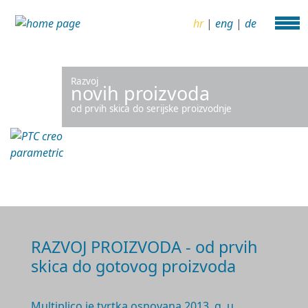
hr
|
eng
|
de
Razvoj
novih proizvoda
od prvih skica do serijske proizvodnje
RAZVOJ PROIZVODA - od prvih
skica do gotovog proizvoda
Multiplico je tvrtka osnovana 2
013. g.
u