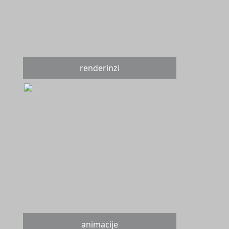
renderinzi
animacije