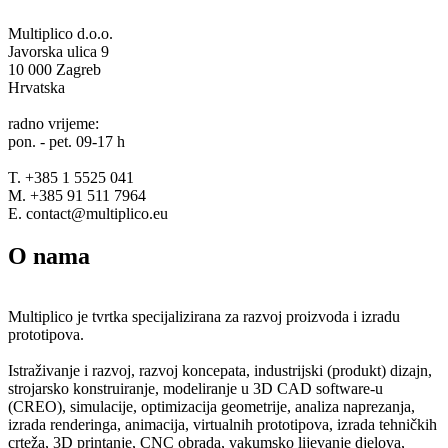
Multiplico d.o.o.
Javorska ulica 9
10 000 Zagreb
Hrvatska
radno vrijeme:
pon. - pet. 09-17 h
T. +385 1 5525 041
M. +385 91 511 7964
E. contact@multiplico.eu
O nama
Multiplico je tvrtka specijalizirana za razvoj proizvoda i izradu
prototipova.
Istraživanje i razvoj, razvoj koncepata, industrijski (produkt) dizajn,
strojarsko konstruiranje, modeliranje u 3D CAD software-u
(CREO), simulacije, optimizacija geometrije, analiza naprezanja,
izrada renderinga, animacija, virtualnih prototipova, izrada tehničkih
crteža, 3D printanje, CNC obrada, vakumsko lijevanje djelova,