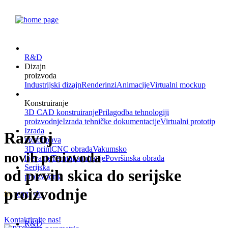
R&D
Dizajn
proizvoda
Industrijski dizajn
Renderinzi
Animacije
Virtualni mockup
Konstruiranje
3D CAD konstruiranje
Prilagodba tehnologiji
proizvodnje
Izrada tehničke dokumentacije
Virtualni prototip
Izrada
Razvoj
prototipova
3D print
CNC obrada
Vakumsko
novih proizvoda
lijevanje
Termoformiranje
Površinska obrada
Serijska
od prvih skica do serijske
proizvodnja
proizvodnje
hr
|
eng
|
de
Kontaktirajte nas!
R&D