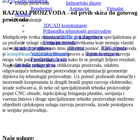
Dizajn proizvoda
Industrijski dizajn
Renderinzi
Animacije
Virtualni
RAZVOJ PROIZVODA - od prvih skica do gotovog
mockup
proizvoda
Konstruiranje
3DCAD konstruiranje
Prilagodba tehnologiji proizvodnje
Izrada tehničke dokumentacije
Multiplico je tvrtka osnovana 2
013. g.
u Zagrebu a specijalizirana je
Virtualni prototip
za pružanje usluge razvoja proizvoda tvrtkama koje nemaju vlastiti
Izrada prototipova
3D print
CNC obrada
razvojni tim ili je njihovom timu potrebna pomoć. Razvoj proizvoda
Vakumsko lijevanje
Termoformiranje
je
kompleksan multidisciplinarni
proces u kojem se etape razvoja
Površinska obrada
mogu više puta ponavljajti, a sve kako bi se postigli željeni rezultati.
Serijska proizvodnja
Naglasak naše usluge je na oblikovanju proizvoda, odabiru
odgovarajuće tehnologije proizvodnje te optimizaciji geometrije
dijelova toj tehnologiji proizvodnje. Uz pomoć probranih domaćih i
inozemnih kooperanata iz drugih branši poput razvoja elektronike,
izrade software-a, ili neke od specijaliziranih tehnika proizvodnje
poput CNC obrade, injekcijskog brizganja plastike, savijanja i
varenja limova i druge specijalizirane tehnike proizvodnje možemo
objediniti cjelokupnu uslugu razvoja proizvoda, izrade prototipova
te serijske proizvodnje.
Naše usluge: