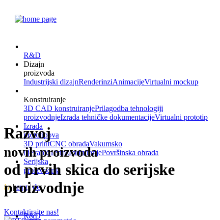
R&D
Dizajn
proizvoda
Industrijski dizajn
Renderinzi
Animacije
Virtualni mockup
Konstruiranje
3D CAD konstruiranje
Prilagodba tehnologiji
proizvodnje
Izrada tehničke dokumentacije
Virtualni prototip
Izrada
Razvoj
prototipova
3D print
CNC obrada
Vakumsko
novih proizvoda
lijevanje
Termoformiranje
Površinska obrada
Serijska
od prvih skica do serijske
proizvodnja
proizvodnje
hr
|
eng
|
de
Kontaktirajte nas!
R&D