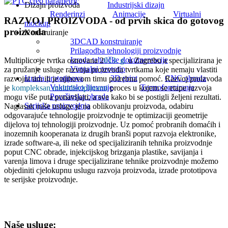
Dizajn proizvoda
Industrijski dizajn
Renderinzi
Animacije
Virtualni
RAZVOJ PROIZVODA - od prvih skica do gotovog
mockup
proizvoda
Konstruiranje
3DCAD konstruiranje
Prilagodba tehnologiji proizvodnje
Izrada tehničke dokumentacije
Multiplico je tvrtka osnovana 2
013. g.
u Zagrebu a specijalizirana je
Virtualni prototip
za pružanje usluge razvoja proizvoda tvrtkama koje nemaju vlastiti
Izrada prototipova
3D print
CNC obrada
razvojni tim ili je njihovom timu potrebna pomoć. Razvoj proizvoda
Vakumsko lijevanje
Termoformiranje
je
kompleksan multidisciplinarni
proces u kojem se etape razvoja
Površinska obrada
mogu više puta ponavljajti, a sve kako bi se postigli željeni rezultati.
Serijska proizvodnja
Naglasak naše usluge je na oblikovanju proizvoda, odabiru
odgovarajuće tehnologije proizvodnje te optimizaciji geometrije
dijelova toj tehnologiji proizvodnje. Uz pomoć probranih domaćih i
inozemnih kooperanata iz drugih branši poput razvoja elektronike,
izrade software-a, ili neke od specijaliziranih tehnika proizvodnje
poput CNC obrade, injekcijskog brizganja plastike, savijanja i
varenja limova i druge specijalizirane tehnike proizvodnje možemo
objediniti cjelokupnu uslugu razvoja proizvoda, izrade prototipova
te serijske proizvodnje.
Naše usluge: