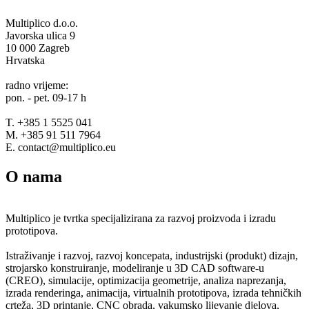
Multiplico d.o.o.
Javorska ulica 9
10 000 Zagreb
Hrvatska
radno vrijeme:
pon. - pet. 09-17 h
T. +385 1 5525 041
M. +385 91 511 7964
E. contact@multiplico.eu
O nama
Multiplico je tvrtka specijalizirana za razvoj proizvoda i izradu
prototipova.
Istraživanje i razvoj, razvoj koncepata, industrijski (produkt) dizajn,
strojarsko konstruiranje, modeliranje u 3D CAD software-u
(CREO), simulacije, optimizacija geometrije, analiza naprezanja,
izrada renderinga, animacija, virtualnih prototipova, izrada tehničkih
crteža, 3D printanje, CNC obrada, vakumsko lijevanje djelova,