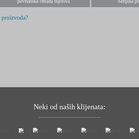
površinska obrada dijelova
Serijska p
 proizvoda?
Neki od naših klijenata: