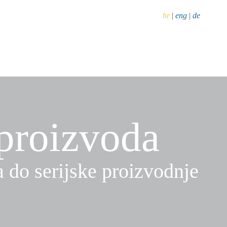
hr
|
eng
|
de
proizvoda
a do serijske proizvodnje