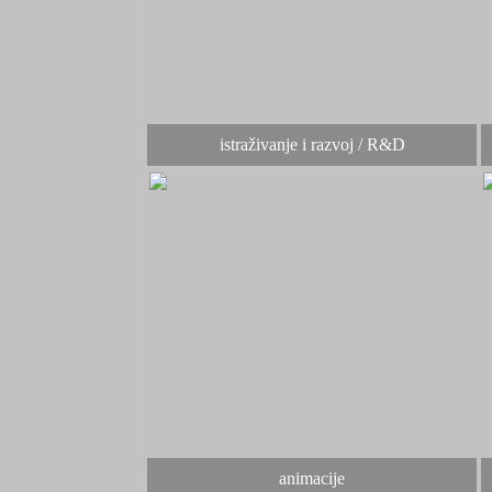
istraživanje i razvoj / R&D
animacije