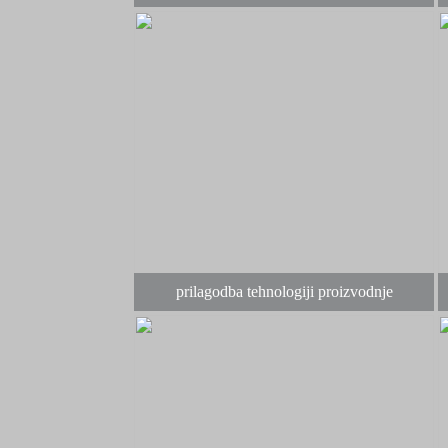
prilagodba tehnologiji proizvodnje