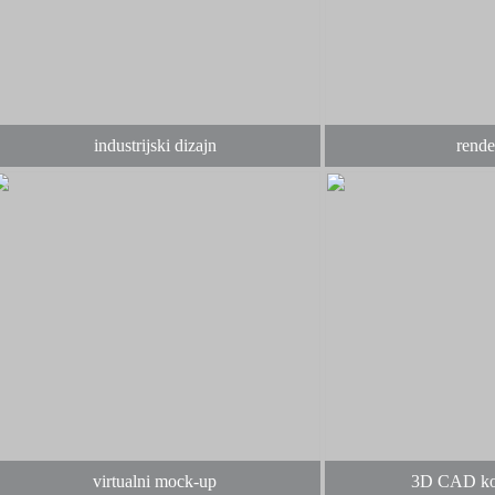
industrijski dizajn
rende
virtualni mock-up
3D CAD kon