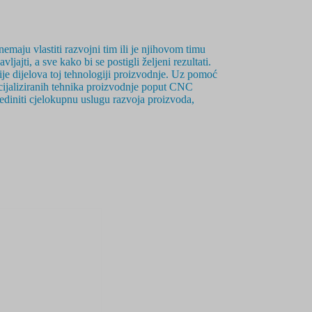
emaju vlastiti razvojni tim ili je njihovom timu
jajti, a sve kako bi se postigli željeni rezultati.
je dijelova toj tehnologiji proizvodnje. Uz pomoć
ecijaliziranih tehnika proizvodnje poput CNC
jediniti cjelokupnu uslugu razvoja proizvoda,