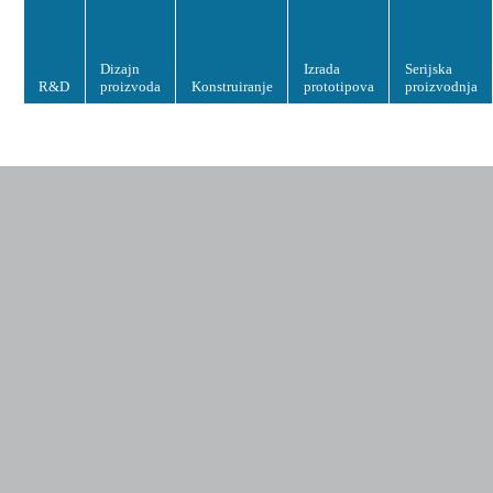
Dizajn
Izrada
Serijska
R&D
proizvoda
Konstruiranje
prototipova
proizvodnja