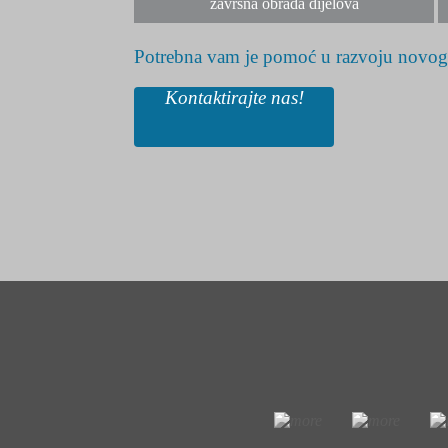
završna obrada dijelova
Potrebna vam je pomoć u razvoju novog
Kontaktirajte nas!