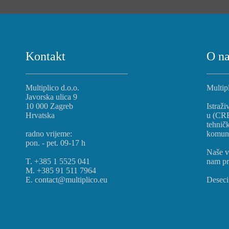
Kontakt
O n
Multiplico d.o.o.
Multipl
Javorska ulica 9
10 000 Zagreb
Istraži
Hrvatska
u (CREO
tehnič
radno vrijeme:
komunik
pon. - pet. 09-17 h
Naše v
T. +385 1 5525 041
nam pr
M. +385 91 511 7964
E. contact@multiplico.eu
Deseci 