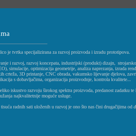
ama
ico je tvrtka specijalizirana za razvoj proizvoda i izradu prototipova.
vanje i razvoj, razvoj koncepata, industrijski (produkt) dizajn, stroja
), simulacije, optimizacija geometrije, analiza naprezanja, izrada rende
kih crteža, 3D printanje, CNC obrada, vakumsko lijevanje djelova, za
acija s dobavljačima, organizacija proizvodnje, kontrola kvalitete...
eliko iskustvo razvoju širokog spektra proizvoda, predanost zadatku te
užanja najkvalitetnije moguće usluge.
tisuća radnih sati uloženih u razvoj je ono što nas čini drugačijima od
d