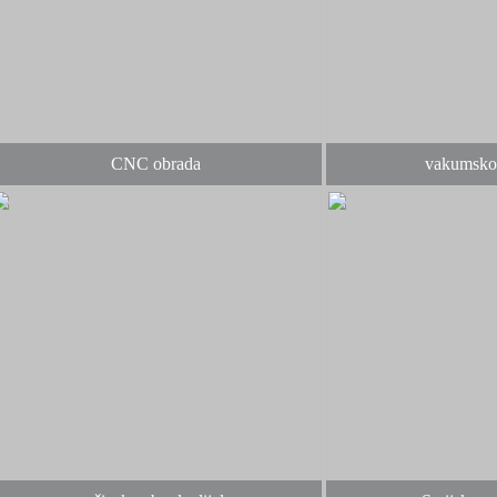
CNC obrada
vakumsko 