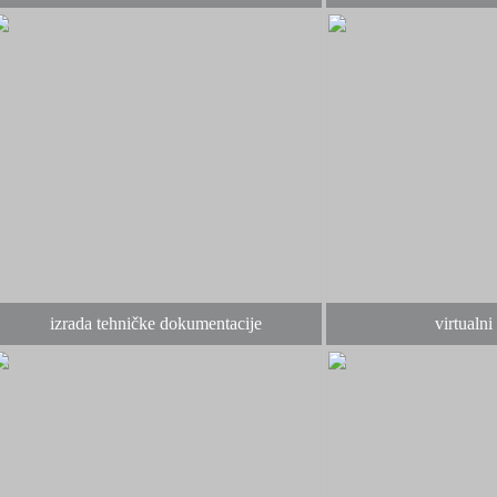
izrada tehničke dokumentacije
virtualni