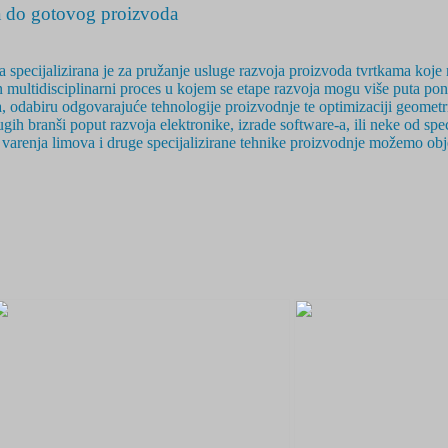
do gotovog proizvoda
 specijalizirana je za pružanje usluge razvoja proizvoda tvrtkama koje n
 multidisciplinarni
proces u kojem se etape razvoja mogu više puta ponavl
 odabiru odgovarajuće tehnologije proizvodnje te optimizaciji geometri
ih branši poput razvoja elektronike, izrade software-a, ili neke od sp
 i varenja limova i druge specijalizirane tehnike proizvodnje možemo ob