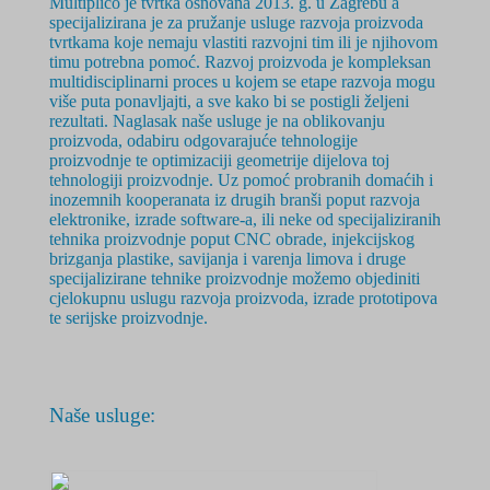
Multiplico je tvrtka osnovana 2
013. g.
u Zagrebu a
specijalizirana je za pružanje usluge razvoja proizvoda
tvrtkama koje nemaju vlastiti razvojni tim ili je njihovom
timu potrebna pomoć. Razvoj proizvoda je
kompleksan
multidisciplinarni
proces u kojem se etape razvoja mogu
više puta ponavljajti, a sve kako bi se postigli željeni
rezultati. Naglasak naše usluge je na oblikovanju
proizvoda, odabiru odgovarajuće tehnologije
proizvodnje te optimizaciji geometrije dijelova toj
tehnologiji proizvodnje. Uz pomoć probranih domaćih i
inozemnih kooperanata iz drugih branši poput razvoja
elektronike, izrade software-a, ili neke od specijaliziranih
tehnika proizvodnje poput CNC obrade, injekcijskog
brizganja plastike, savijanja i varenja limova i druge
specijalizirane tehnike proizvodnje možemo objediniti
cjelokupnu uslugu razvoja proizvoda, izrade prototipova
te serijske proizvodnje.
Naše usluge: