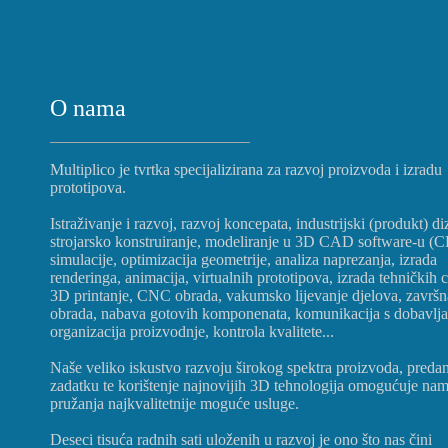
O nama
Multiplico je tvrtka specijalizirana za razvoj proizvoda i izradu
prototipova.
Istraživanje i razvoj, razvoj koncepata, industrijski (produkt) di
strojarsko konstruiranje, modeliranje u 3D CAD software-u (
simulacije, optimizacija geometrije, analiza naprezanja, izrada
renderinga, animacija, virtualnih prototipova, izrada tehničkih c
3D printanje, CNC obrada, vakumsko lijevanje djelova, završn
obrada, nabava gotovih komponenata, komunikacija s dobavlj
organizacija proizvodnje, kontrola kvalitete...
Naše veliko iskustvo razvoju širokog spektra proizvoda, preda
zadatku te korištenje najnovijih 3D tehnologija omogućuje na
pružanja najkvalitetnije moguće usluge.
Deseci tisuća radnih sati uloženih u razvoj je ono što nas čini