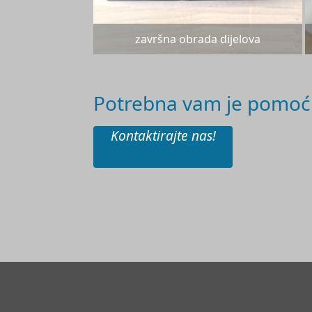
završna obrada dijelova
Potrebna vam je pomoć 
Kontaktirajte nas!