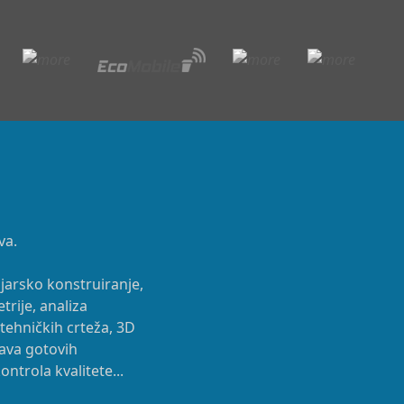
va.
rojarsko konstruiranje,
rije, analiza
 tehničkih crteža, 3D
bava gotovih
trola kvalitete...