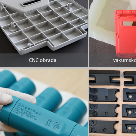
CNC obrada
vakumsko 