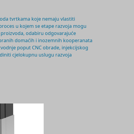
voda tvrtkama koje nemaju vlastiti
proces u kojem se etape razvoja mogu
nju proizvoda, odabiru odgovarajuće
probranih domaćih i inozemnih kooperanata
oizvodnje poput CNC obrade, injekcijskog
ediniti cjelokupnu uslugu razvoja