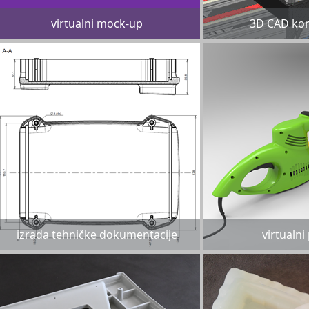
virtualni mock-up
3D CAD kon
izrada tehničke dokumentacije
virtualni