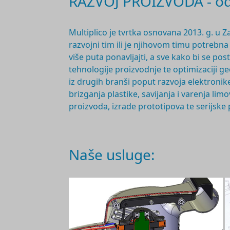
RAZVOJ PROIZVODA - od 
Multiplico je tvrtka osnovana 2
013. g.
u Z
razvojni tim ili je njihovom timu potrebn
više puta ponavljajti, a sve kako bi se po
tehnologije proizvodnje te optimizaciji 
iz drugih branši poput razvoja elektronike
brizganja plastike, savijanja i varenja l
proizvoda, izrade prototipova te serijske
Naše usluge: