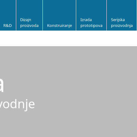
Dizajn
Izrada
Serijska
R&D
proizvoda
Konstruiranje
prototipova
proizvodnja
a
zvodnje