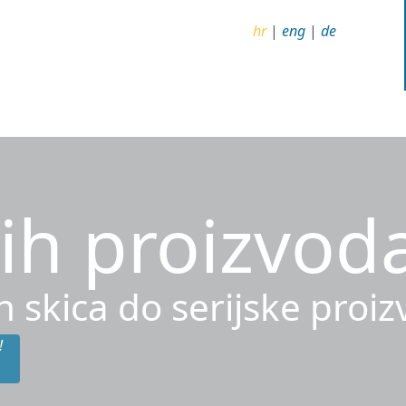
hr
|
eng
|
de
ih proizvod
h skica do serijske proi
!