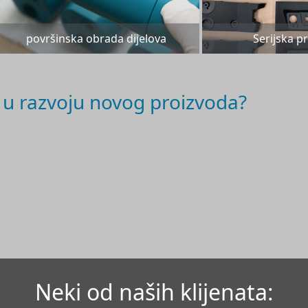
površinska obrada dijelova
Serijska p
u razvoju novog proizvoda?
Neki od naših klijenata: