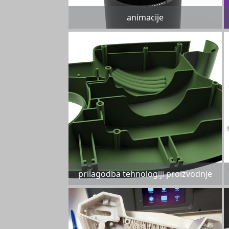
animacije
prilagodba tehnologiji proizvodnje