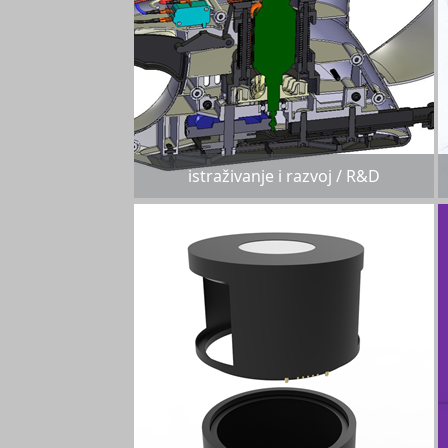
istraživanje i razvoj / R&D