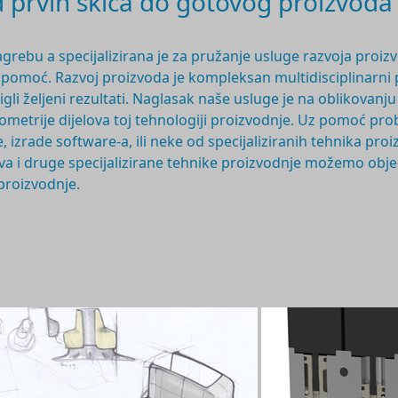
prvih skica do gotovog proizvoda
agrebu a specijalizirana je za pružanje usluge razvoja proiz
a pomoć. Razvoj proizvoda je
kompleksan multidisciplinarni
stigli željeni rezultati. Naglasak naše usluge je na oblikova
geometrije dijelova toj tehnologiji proizvodnje. Uz pomoć 
, izrade software-a, ili neke od specijaliziranih tehnika pr
imova i druge specijalizirane tehnike proizvodnje možemo obj
 proizvodnje.