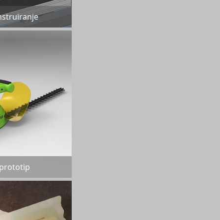
struiranje
 prototip