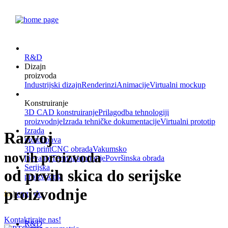
R&D
Dizajn
proizvoda
Industrijski dizajn
Renderinzi
Animacije
Virtualni mockup
Konstruiranje
3D CAD konstruiranje
Prilagodba tehnologiji
proizvodnje
Izrada tehničke dokumentacije
Virtualni prototip
Izrada
Razvoj
prototipova
3D print
CNC obrada
Vakumsko
novih proizvoda
lijevanje
Termoformiranje
Površinska obrada
Serijska
od prvih skica do serijske
proizvodnja
proizvodnje
hr
|
eng
|
de
Kontaktirajte nas!
R&D