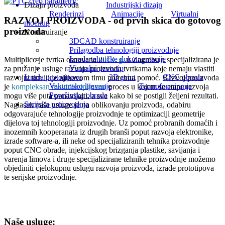
Dizajn proizvoda
Industrijski dizajn
Renderinzi
Animacije
Virtualni
RAZVOJ PROIZVODA - od prvih skica do gotovog
mockup
proizvoda
Konstruiranje
3DCAD konstruiranje
Prilagodba tehnologiji proizvodnje
Izrada tehničke dokumentacije
Multiplico je tvrtka osnovana 2
013. g.
u Zagrebu a specijalizirana je
Virtualni prototip
za pružanje usluge razvoja proizvoda tvrtkama koje nemaju vlastiti
Izrada prototipova
3D print
CNC obrada
razvojni tim ili je njihovom timu potrebna pomoć. Razvoj proizvoda
Vakumsko lijevanje
Termoformiranje
je
kompleksan multidisciplinarni
proces u kojem se etape razvoja
Površinska obrada
mogu više puta ponavljajti, a sve kako bi se postigli željeni rezultati.
Serijska proizvodnja
Naglasak naše usluge je na oblikovanju proizvoda, odabiru
odgovarajuće tehnologije proizvodnje te optimizaciji geometrije
dijelova toj tehnologiji proizvodnje. Uz pomoć probranih domaćih i
inozemnih kooperanata iz drugih branši poput razvoja elektronike,
izrade software-a, ili neke od specijaliziranih tehnika proizvodnje
poput CNC obrade, injekcijskog brizganja plastike, savijanja i
varenja limova i druge specijalizirane tehnike proizvodnje možemo
objediniti cjelokupnu uslugu razvoja proizvoda, izrade prototipova
te serijske proizvodnje.
Naše usluge: