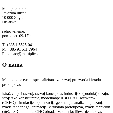
Multiplico d.o.o.
Javorska ulica 9
10 000 Zagreb
Hrvatska
radno vrijeme:
pon. - pet. 09-17 h
T. +385 1 5525 041
M. +385 91 511 7964
E. contact@multiplico.eu
O nama
Multiplico je tvrtka specijalizirana za razvoj proizvoda i izradu
prototipova.
Istraživanje i razvoj, razvoj koncepata, industrijski (produkt) dizajn,
strojarsko konstruiranje, modeliranje u 3D CAD software-u
(CREO), simulacije, optimizacija geometrije, analiza naprezanja,
izrada renderinga, animacija, virtualnih prototipova, izrada tehničkih
crteža, 3D printanje, CNC obrada, vakumsko lijevanje djelova,