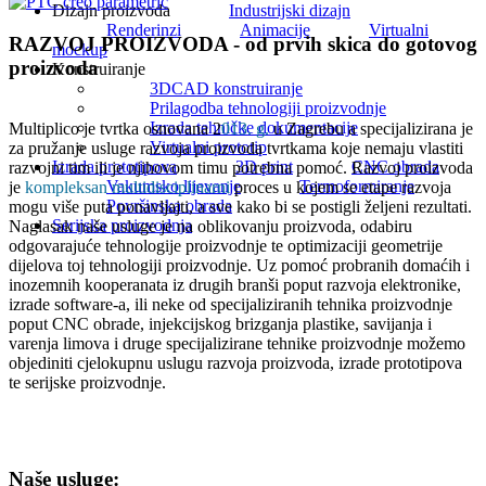
Dizajn proizvoda
Industrijski dizajn
Renderinzi
Animacije
Virtualni
RAZVOJ PROIZVODA - od prvih skica do gotovog
mockup
proizvoda
Konstruiranje
3DCAD konstruiranje
Prilagodba tehnologiji proizvodnje
Izrada tehničke dokumentacije
Multiplico je tvrtka osnovana 2
013. g.
u Zagrebu a specijalizirana je
Virtualni prototip
za pružanje usluge razvoja proizvoda tvrtkama koje nemaju vlastiti
Izrada prototipova
3D print
CNC obrada
razvojni tim ili je njihovom timu potrebna pomoć. Razvoj proizvoda
Vakumsko lijevanje
Termoformiranje
je
kompleksan multidisciplinarni
proces u kojem se etape razvoja
Površinska obrada
mogu više puta ponavljajti, a sve kako bi se postigli željeni rezultati.
Serijska proizvodnja
Naglasak naše usluge je na oblikovanju proizvoda, odabiru
odgovarajuće tehnologije proizvodnje te optimizaciji geometrije
dijelova toj tehnologiji proizvodnje. Uz pomoć probranih domaćih i
inozemnih kooperanata iz drugih branši poput razvoja elektronike,
izrade software-a, ili neke od specijaliziranih tehnika proizvodnje
poput CNC obrade, injekcijskog brizganja plastike, savijanja i
varenja limova i druge specijalizirane tehnike proizvodnje možemo
objediniti cjelokupnu uslugu razvoja proizvoda, izrade prototipova
te serijske proizvodnje.
Naše usluge: