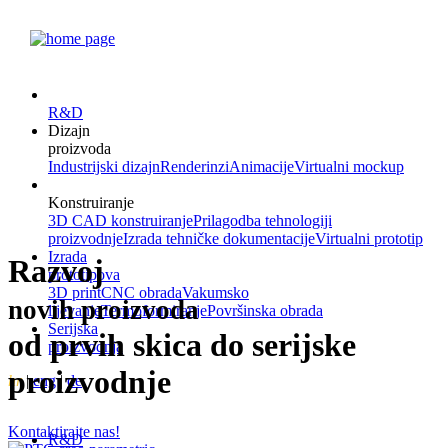
R&D
Dizajn
proizvoda
Industrijski dizajn
Renderinzi
Animacije
Virtualni mockup
Konstruiranje
3D CAD konstruiranje
Prilagodba tehnologiji
proizvodnje
Izrada tehničke dokumentacije
Virtualni prototip
Izrada
Razvoj
prototipova
3D print
CNC obrada
Vakumsko
novih proizvoda
lijevanje
Termoformiranje
Površinska obrada
Serijska
od prvih skica do serijske
proizvodnja
proizvodnje
hr
|
eng
|
de
Kontaktirajte nas!
R&D