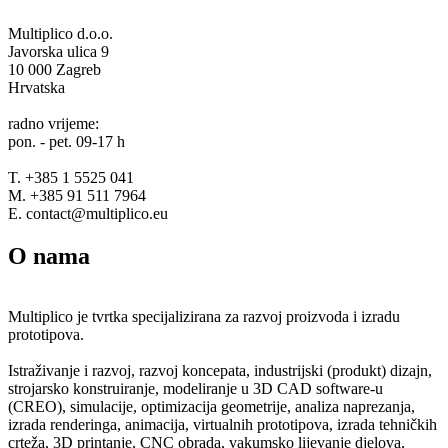
Multiplico d.o.o.
Javorska ulica 9
10 000 Zagreb
Hrvatska
radno vrijeme:
pon. - pet. 09-17 h
T. +385 1 5525 041
M. +385 91 511 7964
E. contact@multiplico.eu
O nama
Multiplico je tvrtka specijalizirana za razvoj proizvoda i izradu
prototipova.
Istraživanje i razvoj, razvoj koncepata, industrijski (produkt) dizajn,
strojarsko konstruiranje, modeliranje u 3D CAD software-u
(CREO), simulacije, optimizacija geometrije, analiza naprezanja,
izrada renderinga, animacija, virtualnih prototipova, izrada tehničkih
crteža, 3D printanje, CNC obrada, vakumsko lijevanje djelova,