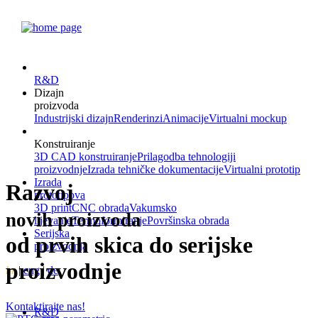
R&D
Dizajn
proizvoda
Industrijski dizajn
Renderinzi
Animacije
Virtualni mockup
Konstruiranje
3D CAD konstruiranje
Prilagodba tehnologiji
proizvodnje
Izrada tehničke dokumentacije
Virtualni prototip
Izrada
Razvoj
prototipova
3D print
CNC obrada
Vakumsko
novih proizvoda
lijevanje
Termoformiranje
Površinska obrada
Serijska
od prvih skica do serijske
proizvodnja
proizvodnje
hr
|
eng
|
de
Kontaktirajte nas!
R&D