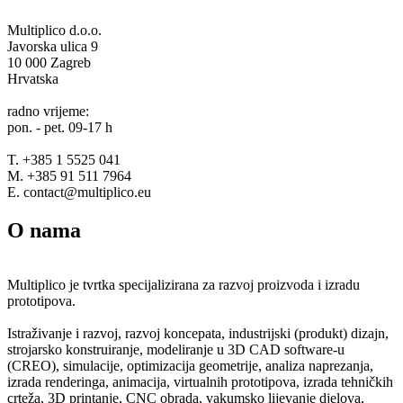
Multiplico d.o.o.
Javorska ulica 9
10 000 Zagreb
Hrvatska
radno vrijeme:
pon. - pet. 09-17 h
T. +385 1 5525 041
M. +385 91 511 7964
E. contact@multiplico.eu
O nama
Multiplico je tvrtka specijalizirana za razvoj proizvoda i izradu
prototipova.
Istraživanje i razvoj, razvoj koncepata, industrijski (produkt) dizajn,
strojarsko konstruiranje, modeliranje u 3D CAD software-u
(CREO), simulacije, optimizacija geometrije, analiza naprezanja,
izrada renderinga, animacija, virtualnih prototipova, izrada tehničkih
crteža, 3D printanje, CNC obrada, vakumsko lijevanje djelova,