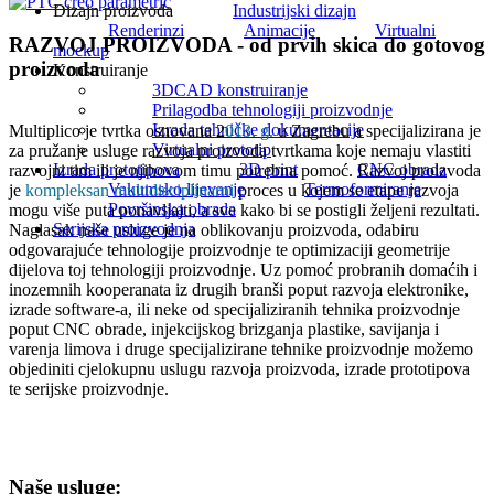
Dizajn proizvoda
Industrijski dizajn
Renderinzi
Animacije
Virtualni
RAZVOJ PROIZVODA - od prvih skica do gotovog
mockup
proizvoda
Konstruiranje
3DCAD konstruiranje
Prilagodba tehnologiji proizvodnje
Izrada tehničke dokumentacije
Multiplico je tvrtka osnovana 2
013. g.
u Zagrebu a specijalizirana je
Virtualni prototip
za pružanje usluge razvoja proizvoda tvrtkama koje nemaju vlastiti
Izrada prototipova
3D print
CNC obrada
razvojni tim ili je njihovom timu potrebna pomoć. Razvoj proizvoda
Vakumsko lijevanje
Termoformiranje
je
kompleksan multidisciplinarni
proces u kojem se etape razvoja
Površinska obrada
mogu više puta ponavljajti, a sve kako bi se postigli željeni rezultati.
Serijska proizvodnja
Naglasak naše usluge je na oblikovanju proizvoda, odabiru
odgovarajuće tehnologije proizvodnje te optimizaciji geometrije
dijelova toj tehnologiji proizvodnje. Uz pomoć probranih domaćih i
inozemnih kooperanata iz drugih branši poput razvoja elektronike,
izrade software-a, ili neke od specijaliziranih tehnika proizvodnje
poput CNC obrade, injekcijskog brizganja plastike, savijanja i
varenja limova i druge specijalizirane tehnike proizvodnje možemo
objediniti cjelokupnu uslugu razvoja proizvoda, izrade prototipova
te serijske proizvodnje.
Naše usluge: