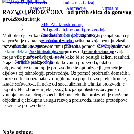
Dizajn proizvoda
Industrijski dizajn
Renderinzi
Animacije
Virtualni
RAZVOJ PROIZVODA - od prvih skica do gotovog
mockup
proizvoda
Konstruiranje
3DCAD konstruiranje
Prilagodba tehnologiji proizvodnje
Izrada tehničke dokumentacije
Multiplico je tvrtka osnovana 2
013. g.
u Zagrebu a specijalizirana je
Virtualni prototip
za pružanje usluge razvoja proizvoda tvrtkama koje nemaju vlastiti
Izrada prototipova
3D print
CNC obrada
razvojni tim ili je njihovom timu potrebna pomoć. Razvoj proizvoda
Vakumsko lijevanje
Termoformiranje
je
kompleksan multidisciplinarni
proces u kojem se etape razvoja
Površinska obrada
mogu više puta ponavljajti, a sve kako bi se postigli željeni rezultati.
Serijska proizvodnja
Naglasak naše usluge je na oblikovanju proizvoda, odabiru
odgovarajuće tehnologije proizvodnje te optimizaciji geometrije
dijelova toj tehnologiji proizvodnje. Uz pomoć probranih domaćih i
inozemnih kooperanata iz drugih branši poput razvoja elektronike,
izrade software-a, ili neke od specijaliziranih tehnika proizvodnje
poput CNC obrade, injekcijskog brizganja plastike, savijanja i
varenja limova i druge specijalizirane tehnike proizvodnje možemo
objediniti cjelokupnu uslugu razvoja proizvoda, izrade prototipova
te serijske proizvodnje.
Naše usluge: