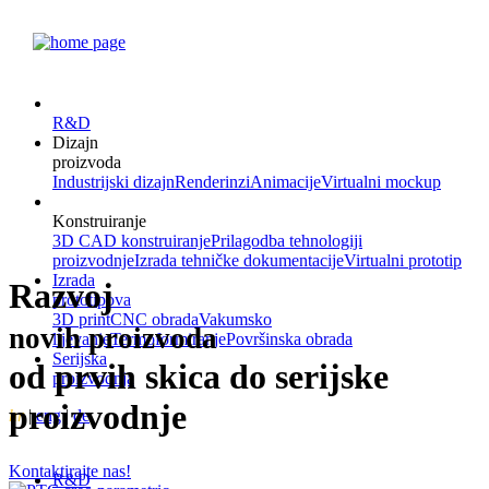
R&D
Dizajn
proizvoda
Industrijski dizajn
Renderinzi
Animacije
Virtualni mockup
Konstruiranje
3D CAD konstruiranje
Prilagodba tehnologiji
proizvodnje
Izrada tehničke dokumentacije
Virtualni prototip
Izrada
Razvoj
prototipova
3D print
CNC obrada
Vakumsko
novih proizvoda
lijevanje
Termoformiranje
Površinska obrada
Serijska
od prvih skica do serijske
proizvodnja
proizvodnje
hr
|
eng
|
de
Kontaktirajte nas!
R&D