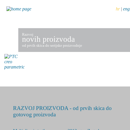
hr
|
eng
Razvoj
novih proizvoda
od prvih skica do serijske proizvodnje
RAZVOJ PROIZVODA - od prvih skica do
gotovog proizvoda