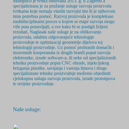
Multiplico je tvrtka osnovana 2
013. g.
u Zagrebu a
specijalizirana je za pružanje usluge razvoja proizvoda
tvrtkama koje nemaju vlastiti razvojni tim ili je njihovom
timu potrebna pomoć. Razvoj proizvoda je
kompleksan
multidisciplinarni
proces u kojem se etape razvoja mogu
više puta ponavljajti, a sve kako bi se postigli željeni
rezultati. Naglasak naše usluge je na oblikovanju
proizvoda, odabiru odgovarajuće tehnologije
proizvodnje te optimizaciji geometrije dijelova toj
tehnologiji proizvodnje. Uz pomoć probranih domaćih i
inozemnih kooperanata iz drugih branši poput razvoja
elektronike, izrade software-a, ili neke od specijaliziranih
tehnika proizvodnje poput CNC obrade, injekcijskog
brizganja plastike, savijanja i varenja limova i druge
specijalizirane tehnike proizvodnje možemo objediniti
cjelokupnu uslugu razvoja proizvoda, izrade prototipova
te serijske proizvodnje.
Naše usluge: