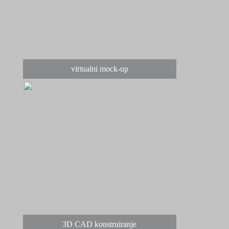
virtualni mock-up
3D CAD konstruiranje