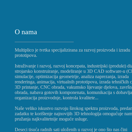
O nama
Multiplico je tvrtka specijalizirana za razvoj proizvoda i izradu
prototipova.
Istraživanje i razvoj, razvoj koncepata, industrijski (produkt) di
strojarsko konstruiranje, modeliranje u 3D CAD software-u (
simulacije, optimizacija geometrije, analiza naprezanja, izrada
renderinga, animacija, virtualnih prototipova, izrada tehničkih c
3D printanje, CNC obrada, vakumsko lijevanje djelova, završn
obrada, nabava gotovih komponenata, komunikacija s dobavlj
organizacija proizvodnje, kontrola kvalitete...
Naše veliko iskustvo razvoju širokog spektra proizvoda, preda
zadatku te korištenje najnovijih 3D tehnologija omogućuje na
pružanja najkvalitetnije moguće usluge.
Deseci tisuća radnih sati uloženih u razvoj je ono što nas čini