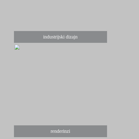
industrijski dizajn
renderinzi