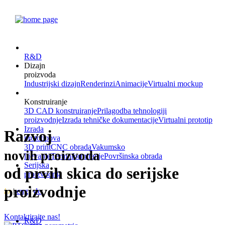
R&D
Dizajn
proizvoda
Industrijski dizajn
Renderinzi
Animacije
Virtualni mockup
Konstruiranje
3D CAD konstruiranje
Prilagodba tehnologiji
proizvodnje
Izrada tehničke dokumentacije
Virtualni prototip
Izrada
Razvoj
prototipova
3D print
CNC obrada
Vakumsko
novih proizvoda
lijevanje
Termoformiranje
Površinska obrada
Serijska
od prvih skica do serijske
proizvodnja
proizvodnje
hr
|
eng
|
de
Kontaktirajte nas!
R&D