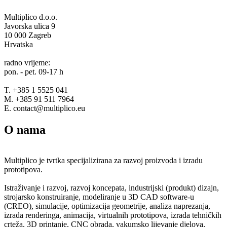
Multiplico d.o.o.
Javorska ulica 9
10 000 Zagreb
Hrvatska
radno vrijeme:
pon. - pet. 09-17 h
T. +385 1 5525 041
M. +385 91 511 7964
E. contact@multiplico.eu
O nama
Multiplico je tvrtka specijalizirana za razvoj proizvoda i izradu
prototipova.
Istraživanje i razvoj, razvoj koncepata, industrijski (produkt) dizajn,
strojarsko konstruiranje, modeliranje u 3D CAD software-u
(CREO), simulacije, optimizacija geometrije, analiza naprezanja,
izrada renderinga, animacija, virtualnih prototipova, izrada tehničkih
crteža, 3D printanje, CNC obrada, vakumsko lijevanje djelova,