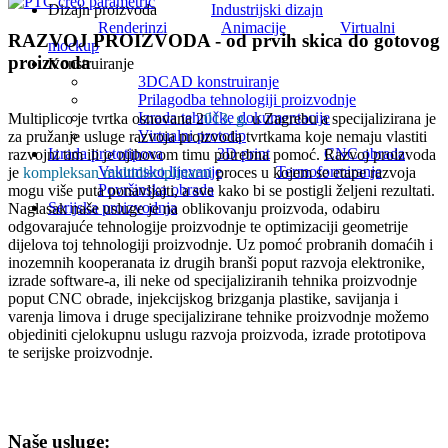
Dizajn proizvoda
Industrijski dizajn
Renderinzi
Animacije
Virtualni
RAZVOJ PROIZVODA - od prvih skica do gotovog
mockup
proizvoda
Konstruiranje
3DCAD konstruiranje
Prilagodba tehnologiji proizvodnje
Izrada tehničke dokumentacije
Multiplico je tvrtka osnovana 2
013. g.
u Zagrebu a specijalizirana je
Virtualni prototip
za pružanje usluge razvoja proizvoda tvrtkama koje nemaju vlastiti
Izrada prototipova
3D print
CNC obrada
razvojni tim ili je njihovom timu potrebna pomoć. Razvoj proizvoda
Vakumsko lijevanje
Termoformiranje
je
kompleksan multidisciplinarni
proces u kojem se etape razvoja
Površinska obrada
mogu više puta ponavljajti, a sve kako bi se postigli željeni rezultati.
Serijska proizvodnja
Naglasak naše usluge je na oblikovanju proizvoda, odabiru
odgovarajuće tehnologije proizvodnje te optimizaciji geometrije
dijelova toj tehnologiji proizvodnje. Uz pomoć probranih domaćih i
inozemnih kooperanata iz drugih branši poput razvoja elektronike,
izrade software-a, ili neke od specijaliziranih tehnika proizvodnje
poput CNC obrade, injekcijskog brizganja plastike, savijanja i
varenja limova i druge specijalizirane tehnike proizvodnje možemo
objediniti cjelokupnu uslugu razvoja proizvoda, izrade prototipova
te serijske proizvodnje.
Naše usluge: