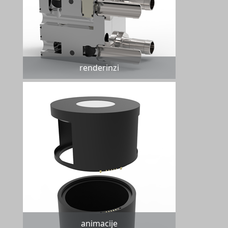
renderinzi
animacije