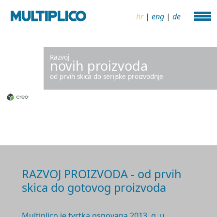
hr
|
eng
|
de
Razvoj
novih proizvoda
od prvih skica do serijske proizvodnje
RAZVOJ PROIZVODA - od prvih
skica do gotovog proizvoda
Multiplico je tvrtka osnovana 2
013. g.
u