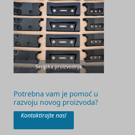
Serijska proizvodnja
Potrebna vam je pomoć u
razvoju novog proizvoda?
Kontaktirajte nas!