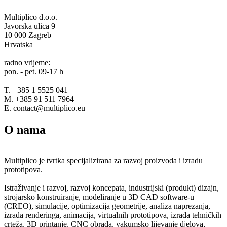
Multiplico d.o.o.
Javorska ulica 9
10 000 Zagreb
Hrvatska
radno vrijeme:
pon. - pet. 09-17 h
T. +385 1 5525 041
M. +385 91 511 7964
E. contact@multiplico.eu
O nama
Multiplico je tvrtka specijalizirana za razvoj proizvoda i izradu
prototipova.
Istraživanje i razvoj, razvoj koncepata, industrijski (produkt) dizajn,
strojarsko konstruiranje, modeliranje u 3D CAD software-u
(CREO), simulacije, optimizacija geometrije, analiza naprezanja,
izrada renderinga, animacija, virtualnih prototipova, izrada tehničkih
crteža, 3D printanje, CNC obrada, vakumsko lijevanje djelova,