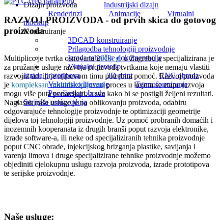
Dizajn proizvoda
Industrijski dizajn
Renderinzi
Animacije
Virtualni
RAZVOJ PROIZVODA - od prvih skica do gotovog
mockup
proizvoda
Konstruiranje
3DCAD konstruiranje
Prilagodba tehnologiji proizvodnje
Izrada tehničke dokumentacije
Multiplico je tvrtka osnovana 2
013. g.
u Zagrebu a specijalizirana je
Virtualni prototip
za pružanje usluge razvoja proizvoda tvrtkama koje nemaju vlastiti
Izrada prototipova
3D print
CNC obrada
razvojni tim ili je njihovom timu potrebna pomoć. Razvoj proizvoda
Vakumsko lijevanje
Termoformiranje
je
kompleksan multidisciplinarni
proces u kojem se etape razvoja
Površinska obrada
mogu više puta ponavljajti, a sve kako bi se postigli željeni rezultati.
Serijska proizvodnja
Naglasak naše usluge je na oblikovanju proizvoda, odabiru
odgovarajuće tehnologije proizvodnje te optimizaciji geometrije
dijelova toj tehnologiji proizvodnje. Uz pomoć probranih domaćih i
inozemnih kooperanata iz drugih branši poput razvoja elektronike,
izrade software-a, ili neke od specijaliziranih tehnika proizvodnje
poput CNC obrade, injekcijskog brizganja plastike, savijanja i
varenja limova i druge specijalizirane tehnike proizvodnje možemo
objediniti cjelokupnu uslugu razvoja proizvoda, izrade prototipova
te serijske proizvodnje.
Naše usluge: