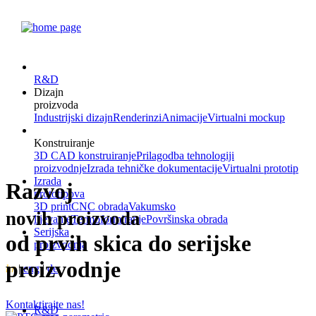
R&D
Dizajn
proizvoda
Industrijski dizajn
Renderinzi
Animacije
Virtualni mockup
Konstruiranje
3D CAD konstruiranje
Prilagodba tehnologiji
proizvodnje
Izrada tehničke dokumentacije
Virtualni prototip
Izrada
Razvoj
prototipova
3D print
CNC obrada
Vakumsko
novih proizvoda
lijevanje
Termoformiranje
Površinska obrada
Serijska
od prvih skica do serijske
proizvodnja
proizvodnje
hr
|
eng
|
de
Kontaktirajte nas!
R&D