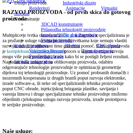
Dizajn proizvoda
Industrijski dizajn
Renderinzi
Animacije
Virtualni
RAZVOJ PROIZVODA - od prvih skica do gotovog
mockup
proizvoda
Konstruiranje
3DCAD konstruiranje
Prilagodba tehnologiji proizvodnje
Izrada tehničke dokumentacije
Multiplico je tvrtka osnovana 2
013. g.
u Zagrebu a specijalizirana je
Virtualni prototip
za pružanje usluge razvoja proizvoda tvrtkama koje nemaju vlastiti
Izrada prototipova
3D print
CNC obrada
razvojni tim ili je njihovom timu potrebna pomoć. Razvoj proizvoda
Vakumsko lijevanje
Termoformiranje
je
kompleksan multidisciplinarni
proces u kojem se etape razvoja
Površinska obrada
mogu više puta ponavljajti, a sve kako bi se postigli željeni rezultati.
Serijska proizvodnja
Naglasak naše usluge je na oblikovanju proizvoda, odabiru
odgovarajuće tehnologije proizvodnje te optimizaciji geometrije
dijelova toj tehnologiji proizvodnje. Uz pomoć probranih domaćih i
inozemnih kooperanata iz drugih branši poput razvoja elektronike,
izrade software-a, ili neke od specijaliziranih tehnika proizvodnje
poput CNC obrade, injekcijskog brizganja plastike, savijanja i
varenja limova i druge specijalizirane tehnike proizvodnje možemo
objediniti cjelokupnu uslugu razvoja proizvoda, izrade prototipova
te serijske proizvodnje.
Naše usluge: