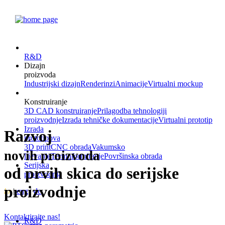
R&D
Dizajn
proizvoda
Industrijski dizajn
Renderinzi
Animacije
Virtualni mockup
Konstruiranje
3D CAD konstruiranje
Prilagodba tehnologiji
proizvodnje
Izrada tehničke dokumentacije
Virtualni prototip
Izrada
Razvoj
prototipova
3D print
CNC obrada
Vakumsko
novih proizvoda
lijevanje
Termoformiranje
Površinska obrada
Serijska
od prvih skica do serijske
proizvodnja
proizvodnje
hr
|
eng
|
de
Kontaktirajte nas!
R&D