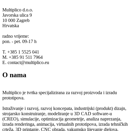
Multiplico d.o.o.
Javorska ulica 9
10 000 Zagreb
Hrvatska
radno vrijeme:
pon. - pet. 09-17 h
T. +385 1 5525 041
M. +385 91 511 7964
E. contact@multiplico.eu
O nama
Multiplico je tvrtka specijalizirana za razvoj proizvoda i izradu
prototipova.
Istraživanje i razvoj, razvoj koncepata, industrijski (produkt) dizajn,
strojarsko konstruiranje, modeliranje u 3D CAD software-u
(CREO), simulacije, optimizacija geometrije, analiza naprezanja,
izrada renderinga, animacija, virtualnih prototipova, izrada tehničkih
crteža, 3D printanje, CNC obrada, vakumsko lijevanje djelova,