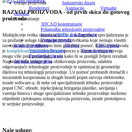
Dizajn proizvoda
Industrijski dizajn
Renderinzi
Animacije
Virtualni
RAZVOJ PROIZVODA - od prvih skica do gotovog
mockup
proizvoda
Konstruiranje
3DCAD konstruiranje
Prilagodba tehnologiji proizvodnje
Izrada tehničke dokumentacije
Multiplico je tvrtka osnovana 2
013. g.
u Zagrebu a specijalizirana je
Virtualni prototip
za pružanje usluge razvoja proizvoda tvrtkama koje nemaju vlastiti
Izrada prototipova
3D print
CNC obrada
razvojni tim ili je njihovom timu potrebna pomoć. Razvoj proizvoda
Vakumsko lijevanje
Termoformiranje
je
kompleksan multidisciplinarni
proces u kojem se etape razvoja
Površinska obrada
mogu više puta ponavljajti, a sve kako bi se postigli željeni rezultati.
Serijska proizvodnja
Naglasak naše usluge je na oblikovanju proizvoda, odabiru
odgovarajuće tehnologije proizvodnje te optimizaciji geometrije
dijelova toj tehnologiji proizvodnje. Uz pomoć probranih domaćih i
inozemnih kooperanata iz drugih branši poput razvoja elektronike,
izrade software-a, ili neke od specijaliziranih tehnika proizvodnje
poput CNC obrade, injekcijskog brizganja plastike, savijanja i
varenja limova i druge specijalizirane tehnike proizvodnje možemo
objediniti cjelokupnu uslugu razvoja proizvoda, izrade prototipova
te serijske proizvodnje.
Naše usluge: