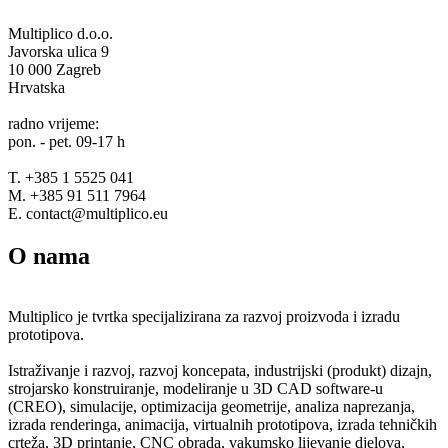
Multiplico d.o.o.
Javorska ulica 9
10 000 Zagreb
Hrvatska
radno vrijeme:
pon. - pet. 09-17 h
T. +385 1 5525 041
M. +385 91 511 7964
E. contact@multiplico.eu
O nama
Multiplico je tvrtka specijalizirana za razvoj proizvoda i izradu
prototipova.
Istraživanje i razvoj, razvoj koncepata, industrijski (produkt) dizajn,
strojarsko konstruiranje, modeliranje u 3D CAD software-u
(CREO), simulacije, optimizacija geometrije, analiza naprezanja,
izrada renderinga, animacija, virtualnih prototipova, izrada tehničkih
crteža, 3D printanje, CNC obrada, vakumsko lijevanje djelova,