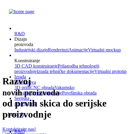
R&D
Dizajn
proizvoda
Industrijski dizajn
Renderinzi
Animacije
Virtualni mockup
Konstruiranje
3D CAD konstruiranje
Prilagodba tehnologiji
proizvodnje
Izrada tehničke dokumentacije
Virtualni prototip
Izrada
Razvoj
prototipova
3D print
CNC obrada
Vakumsko
novih proizvoda
lijevanje
Termoformiranje
Površinska obrada
Serijska
od prvih skica do serijske
proizvodnja
proizvodnje
hr
|
eng
|
de
Kontaktirajte nas!
R&D