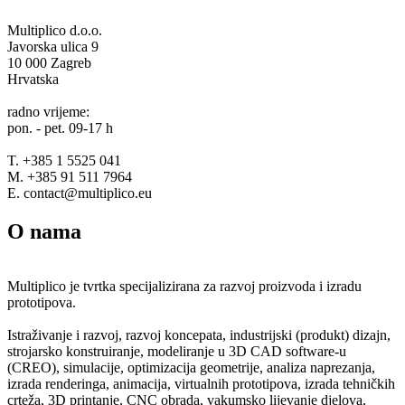
Multiplico d.o.o.
Javorska ulica 9
10 000 Zagreb
Hrvatska
radno vrijeme:
pon. - pet. 09-17 h
T. +385 1 5525 041
M. +385 91 511 7964
E. contact@multiplico.eu
O nama
Multiplico je tvrtka specijalizirana za razvoj proizvoda i izradu
prototipova.
Istraživanje i razvoj, razvoj koncepata, industrijski (produkt) dizajn,
strojarsko konstruiranje, modeliranje u 3D CAD software-u
(CREO), simulacije, optimizacija geometrije, analiza naprezanja,
izrada renderinga, animacija, virtualnih prototipova, izrada tehničkih
crteža, 3D printanje, CNC obrada, vakumsko lijevanje djelova,