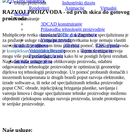
Dizajn proizvoda
Industrijski dizajn
Renderinzi
Animacije
Virtualni
RAZVOJ PROIZVODA - od prvih skica do gotovog
mockup
proizvoda
Konstruiranje
3DCAD konstruiranje
Prilagodba tehnologiji proizvodnje
Izrada tehničke dokumentacije
Multiplico je tvrtka osnovana 2
013. g.
u Zagrebu a specijalizirana je
Virtualni prototip
za pružanje usluge razvoja proizvoda tvrtkama koje nemaju vlastiti
Izrada prototipova
3D print
CNC obrada
razvojni tim ili je njihovom timu potrebna pomoć. Razvoj proizvoda
Vakumsko lijevanje
Termoformiranje
je
kompleksan multidisciplinarni
proces u kojem se etape razvoja
Površinska obrada
mogu više puta ponavljajti, a sve kako bi se postigli željeni rezultati.
Serijska proizvodnja
Naglasak naše usluge je na oblikovanju proizvoda, odabiru
odgovarajuće tehnologije proizvodnje te optimizaciji geometrije
dijelova toj tehnologiji proizvodnje. Uz pomoć probranih domaćih i
inozemnih kooperanata iz drugih branši poput razvoja elektronike,
izrade software-a, ili neke od specijaliziranih tehnika proizvodnje
poput CNC obrade, injekcijskog brizganja plastike, savijanja i
varenja limova i druge specijalizirane tehnike proizvodnje možemo
objediniti cjelokupnu uslugu razvoja proizvoda, izrade prototipova
te serijske proizvodnje.
Naše usluge: