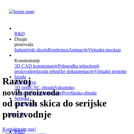
R&D
Dizajn
proizvoda
Industrijski dizajn
Renderinzi
Animacije
Virtualni mockup
Konstruiranje
3D CAD konstruiranje
Prilagodba tehnologiji
proizvodnje
Izrada tehničke dokumentacije
Virtualni prototip
Izrada
Razvoj
prototipova
3D print
CNC obrada
Vakumsko
novih proizvoda
lijevanje
Termoformiranje
Površinska obrada
Serijska
od prvih skica do serijske
proizvodnja
proizvodnje
hr
|
eng
|
de
Kontaktirajte nas!
R&D