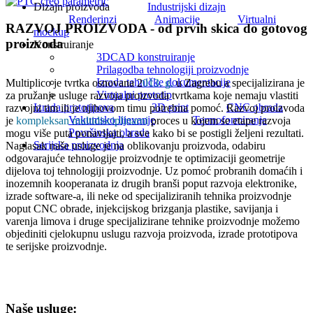
Dizajn proizvoda
Industrijski dizajn
Renderinzi
Animacije
Virtualni
RAZVOJ PROIZVODA - od prvih skica do gotovog
mockup
proizvoda
Konstruiranje
3DCAD konstruiranje
Prilagodba tehnologiji proizvodnje
Izrada tehničke dokumentacije
Multiplico je tvrtka osnovana 2
013. g.
u Zagrebu a specijalizirana je
Virtualni prototip
za pružanje usluge razvoja proizvoda tvrtkama koje nemaju vlastiti
Izrada prototipova
3D print
CNC obrada
razvojni tim ili je njihovom timu potrebna pomoć. Razvoj proizvoda
Vakumsko lijevanje
Termoformiranje
je
kompleksan multidisciplinarni
proces u kojem se etape razvoja
Površinska obrada
mogu više puta ponavljajti, a sve kako bi se postigli željeni rezultati.
Serijska proizvodnja
Naglasak naše usluge je na oblikovanju proizvoda, odabiru
odgovarajuće tehnologije proizvodnje te optimizaciji geometrije
dijelova toj tehnologiji proizvodnje. Uz pomoć probranih domaćih i
inozemnih kooperanata iz drugih branši poput razvoja elektronike,
izrade software-a, ili neke od specijaliziranih tehnika proizvodnje
poput CNC obrade, injekcijskog brizganja plastike, savijanja i
varenja limova i druge specijalizirane tehnike proizvodnje možemo
objediniti cjelokupnu uslugu razvoja proizvoda, izrade prototipova
te serijske proizvodnje.
Naše usluge: