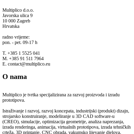
Multiplico d.o.o.
Javorska ulica 9
10 000 Zagreb
Hrvatska
radno vrijeme:
pon. - pet. 09-17 h
T. +385 1 5525 041
M. +385 91 511 7964
E. contact@multiplico.eu
O nama
Multiplico je tvrtka specijalizirana za razvoj proizvoda i izradu
prototipova.
Istraživanje i razvoj, razvoj koncepata, industrijski (produkt) dizajn,
strojarsko konstruiranje, modeliranje u 3D CAD software-u
(CREO), simulacije, optimizacija geometrije, analiza naprezanja,
izrada renderinga, animacija, virtualnih prototipova, izrada tehničkih
crteža, 3D printanje, CNC obrada, vakumsko lijevanje djelova,