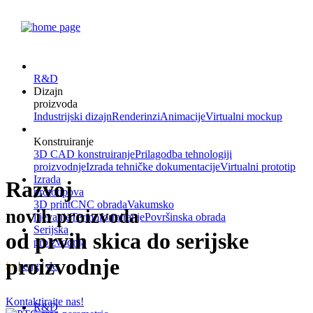
R&D
Dizajn
proizvoda
Industrijski dizajn
Renderinzi
Animacije
Virtualni mockup
Konstruiranje
3D CAD konstruiranje
Prilagodba tehnologiji
proizvodnje
Izrada tehničke dokumentacije
Virtualni prototip
Izrada
Razvoj
prototipova
3D print
CNC obrada
Vakumsko
novih proizvoda
lijevanje
Termoformiranje
Površinska obrada
Serijska
od prvih skica do serijske
proizvodnja
proizvodnje
hr
|
eng
|
de
Kontaktirajte nas!
R&D