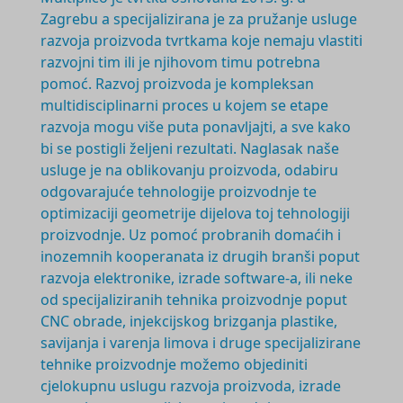
Zagrebu a specijalizirana je za pružanje usluge
razvoja proizvoda tvrtkama koje nemaju vlastiti
razvojni tim ili je njihovom timu potrebna
pomoć. Razvoj proizvoda je
kompleksan
multidisciplinarni
proces u kojem se etape
razvoja mogu više puta ponavljajti, a sve kako
bi se postigli željeni rezultati. Naglasak naše
usluge je na oblikovanju proizvoda, odabiru
odgovarajuće tehnologije proizvodnje te
optimizaciji geometrije dijelova toj tehnologiji
proizvodnje. Uz pomoć probranih domaćih i
inozemnih kooperanata iz drugih branši poput
razvoja elektronike, izrade software-a, ili neke
od specijaliziranih tehnika proizvodnje poput
CNC obrade, injekcijskog brizganja plastike,
savijanja i varenja limova i druge specijalizirane
tehnike proizvodnje možemo objediniti
cjelokupnu uslugu razvoja proizvoda, izrade