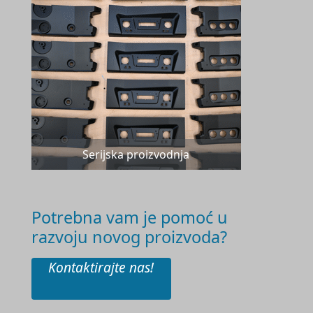
Serijska proizvodnja
Potrebna vam je pomoć u
razvoju novog proizvoda?
Kontaktirajte nas!