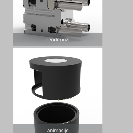
renderinzi
animacije