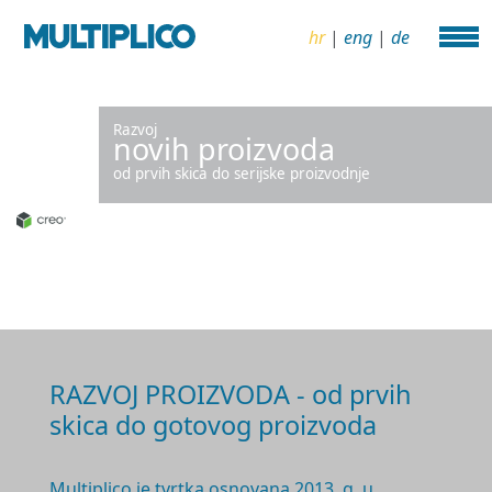
hr
|
eng
|
de
Razvoj
novih proizvoda
od prvih skica do serijske proizvodnje
RAZVOJ PROIZVODA - od prvih
skica do gotovog proizvoda
Multiplico je tvrtka osnovana 2
013. g.
u